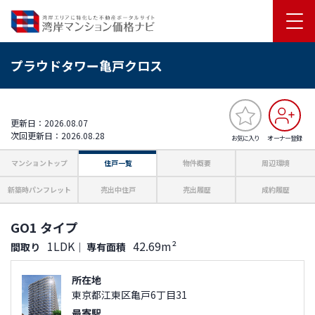
プラウドタワー亀戸クロス
更新日：2026.08.07
次回更新日：2026.08.28
お気に入り
オーナー登録
マンショントップ
住戸一覧
物件概要
周辺環境
新築時パンフレット
売出中住戸
売出履歴
成約履歴
GO1 タイプ
1LDK
42.69m²
間取り
｜
専有面積
所在地
東京都江東区亀戸6丁目31
最寄駅