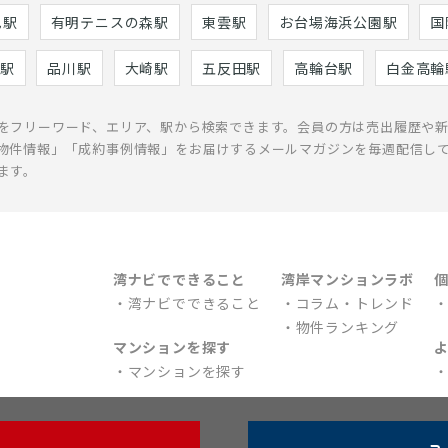
巳駅
有明テニスの森駅
東雲駅
お台場海浜公園駅
国
駅
品川駅
大崎駅
五反田駅
高輪台駅
白金高輪
をフリーワード、エリア、駅から検索できます。会員の方は売出履歴や
物件情報」「成約事例情報」をお届けするメールマガジンを毎週配信し
ます。
湾ナビでできること
湾岸マンションラボ
湾ナビでできること
コラム・トレンド
物件ランキング
マンションを探す
マンションを探す