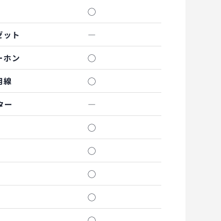
◯
ゼット
―
ーホン
◯
用線
◯
ター
―
◯
◯
◯
◯
◯