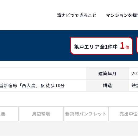
湾ナビでできること
マンションを探
1
亀戸エリア全1件中
位
建築年月
2
都営新宿線「西大島」駅 徒歩10分
構造
鉄
概要
周辺環境
新築時パンフレット
売出中住