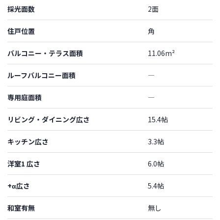
採光面数
2面
住戸位置
角
バルコニー・テラス面積
11.06m²
ルーフバルコニー面積
―
専用庭面積
―
リビング・ダイニング広さ
15.4帖
キッチン広さ
3.3帖
洋室1 広さ
6.0帖
+α広さ
5.4帖
和室有無
無し