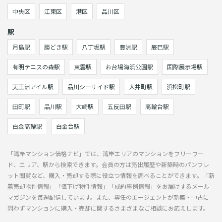
中央区
江東区
港区
品川区
駅
月島駅
勝どき駅
八丁堀駅
豊洲駅
辰巳駅
有明テニスの森駅
東雲駅
お台場海浜公園駅
国際展示場駅
天王洲アイル駅
品川シーサイド駅
大井町駅
浜松町駅
田町駅
品川駅
大崎駅
五反田駅
高輪台駅
白金高輪駅
白金台駅
「湾岸マンション価格ナビ」では、湾岸エリアのマンションをフリーワー
ド、エリア、駅から検索できます。会員の方は売出履歴や新築時のパンフレ
ット閲覧など、購入・売却する際に役立つ情報を調べることができます。「新
着売却物件情報」「値下げ物件情報」「成約事例情報」をお届けするメール
マガジンを毎週配信しています。また、専任のエージェントが新築・中古に
問わずマンションに購入・売却に関するさまざまなご相談にお応えします。