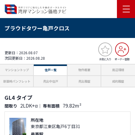
プラウドタワー亀戸クロス
更新日：2026.08.07
次回更新日：2026.08.28
お気に入り
オーナー登録
マンショントップ
住戸一覧
物件概要
周辺環境
新築時パンフレット
売出中住戸
売出履歴
成約履歴
GL4 タイプ
2LDK+α
79.82m²
間取り
｜
専有面積
所在地
東京都江東区亀戸6丁目31
最寄駅