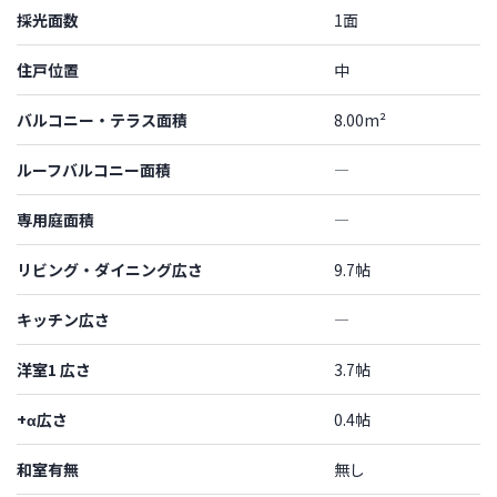
採光面数
1面
住戸位置
中
バルコニー・テラス面積
8.00m²
ルーフバルコニー面積
―
専用庭面積
―
リビング・ダイニング広さ
9.7帖
キッチン広さ
―
洋室1 広さ
3.7帖
+α広さ
0.4帖
和室有無
無し