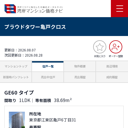
プラウドタワー亀戸クロス
更新日：2026.08.07
次回更新日：2026.08.28
お気に入り
オーナー登録
マンショントップ
住戸一覧
物件概要
周辺環境
新築時パンフレット
売出中住戸
売出履歴
成約履歴
GE60 タイプ
1LDK
38.69m²
間取り
｜
専有面積
所在地
東京都江東区亀戸6丁目31
最寄駅