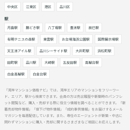
中央区
江東区
港区
品川区
駅
月島駅
勝どき駅
八丁堀駅
豊洲駅
辰巳駅
有明テニスの森駅
東雲駅
お台場海浜公園駅
国際展示場駅
天王洲アイル駅
品川シーサイド駅
大井町駅
浜松町駅
田町駅
品川駅
大崎駅
五反田駅
高輪台駅
白金高輪駅
白金台駅
「湾岸マンション価格ナビ」では、湾岸エリアのマンションをフリーワー
ド、エリア、駅から検索できます。会員の方は売出履歴や新築時のパンフレ
ット閲覧など、購入・売却する際に役立つ情報を調べることができます。「新
着売却物件情報」「値下げ物件情報」「成約事例情報」をお届けするメール
マガジンを毎週配信しています。また、専任のエージェントが新築・中古に
問わずマンションに購入・売却に関するさまざまなご相談にお応えします。