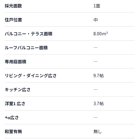
採光面数
1面
住戸位置
中
バルコニー・テラス面積
8.00m²
ルーフバルコニー面積
―
専用庭面積
―
リビング・ダイニング広さ
9.7帖
キッチン広さ
―
洋室1 広さ
3.7帖
+α広さ
―
和室有無
無し