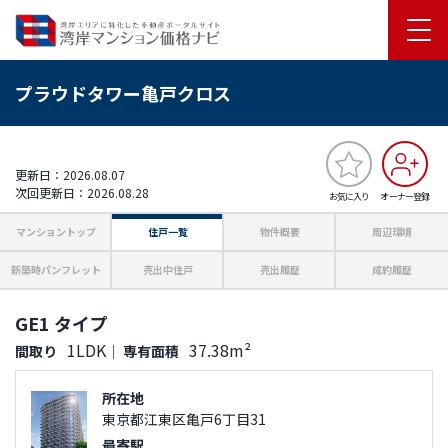
プラウドタワー亀戸クロス
更新日：2026.08.07
次回更新日：2026.08.28
お気に入り
オーナー登録
マンショントップ
住戸一覧
物件概要
周辺環境
新築時パンフレット
売出中住戸
売出履歴
成約履歴
GE1 タイプ
1LDK
37.38m²
間取り
｜
専有面積
所在地
東京都江東区亀戸6丁目31
最寄駅