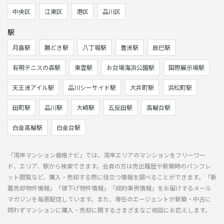
中央区
江東区
港区
品川区
駅
月島駅
勝どき駅
八丁堀駅
豊洲駅
辰巳駅
有明テニスの森駅
東雲駅
お台場海浜公園駅
国際展示場駅
天王洲アイル駅
品川シーサイド駅
大井町駅
浜松町駅
田町駅
品川駅
大崎駅
五反田駅
高輪台駅
白金高輪駅
白金台駅
「湾岸マンション価格ナビ」では、湾岸エリアのマンションをフリーワー
ド、エリア、駅から検索できます。会員の方は売出履歴や新築時のパンフレ
ット閲覧など、購入・売却する際に役立つ情報を調べることができます。「新
着売却物件情報」「値下げ物件情報」「成約事例情報」をお届けするメール
マガジンを毎週配信しています。また、専任のエージェントが新築・中古に
問わずマンションに購入・売却に関するさまざまなご相談にお応えします。