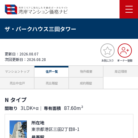
ザ・パークハウス三田タワー
更新日：2026.08.07
次回更新日：2026.08.28
お気に入り
オーナー登録
マンショントップ
住戸一覧
物件概要
周辺環境
売出中住戸
売出履歴
成約履歴
N タイプ
3LDK+α
87.60m²
間取り
｜
専有面積
所在地
東京都港区三田2丁目8-1
最寄駅