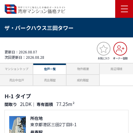
ザ・パークハウス三田タワー
更新日：2026.08.07
次回更新日：2026.08.28
お気に入り
オーナー登録
マンショントップ
住戸一覧
物件概要
周辺環境
売出中住戸
売出履歴
成約履歴
H-1 タイプ
2LDK
77.25m²
間取り
｜
専有面積
所在地
東京都港区三田2丁目8-1
最寄駅