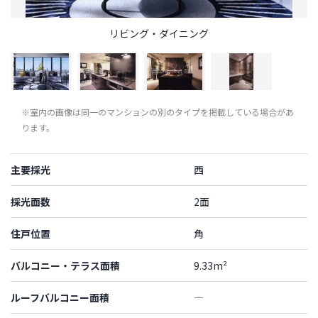
リビング・ダイニング
※室内の画像は同一のマンションの別のタイプを掲載している場合があ
ります。
主要採光
西
採光面数
2面
住戸位置
角
バルコニー・テラス面積
9.33m²
ルーフバルコニー面積
―