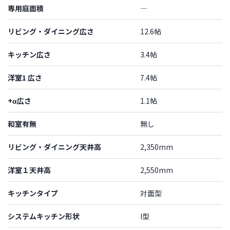
専用庭面積
―
リビング・ダイニング広さ
12.6帖
キッチン広さ
3.4帖
洋室1 広さ
7.4帖
+α広さ
1.1帖
和室有無
無し
リビング・ダイニング天井高
2,350mm
洋室１天井高
2,550mm
キッチンタイプ
対面型
システムキッチン形状
I型