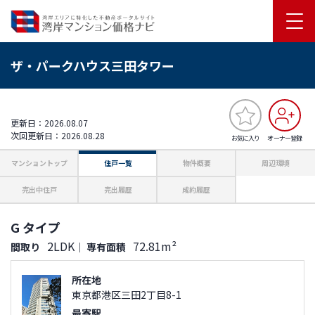
ザ・パークハウス三田タワー
更新日：2026.08.07
次回更新日：2026.08.28
お気に入り
オーナー登録
マンショントップ
住戸一覧
物件概要
周辺環境
売出中住戸
売出履歴
成約履歴
G タイプ
2LDK
72.81m²
間取り
｜
専有面積
所在地
東京都港区三田2丁目8-1
最寄駅