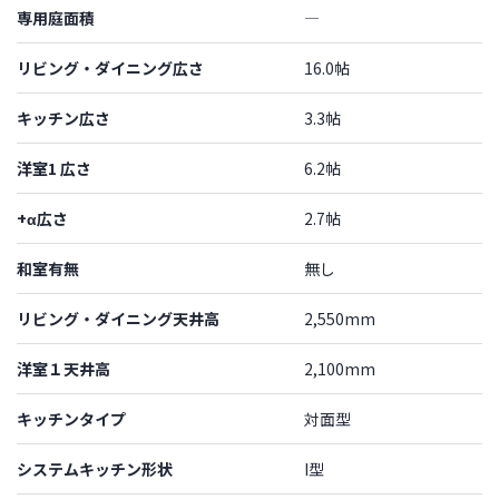
専用庭面積
―
リビング・ダイニング広さ
16.0帖
キッチン広さ
3.3帖
洋室1 広さ
6.2帖
+α広さ
2.7帖
和室有無
無し
リビング・ダイニング天井高
2,550mm
洋室１天井高
2,100mm
キッチンタイプ
対面型
システムキッチン形状
I型