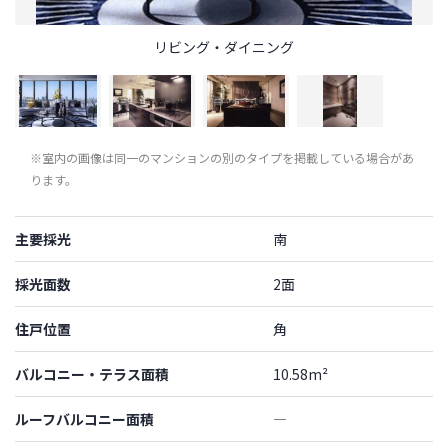
リビング・ダイニング
※室内の画像は同一のマンションの別のタイプを掲載している場合があ
ります。
主要採光
南
採光面数
2面
住戸位置
角
バルコニー・テラス面積
10.58m²
ルーフバルコニー面積
―