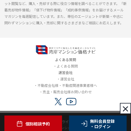
ット閲覧など、購入・売却する際に役立つ情報を調べることができます。「新
着売却物件情報」「値下げ物件情報」「成約事例情報」をお届けするメール
マガジンを毎週配信しています。また、専任のエージェントが新築・中古に
問わずマンションに購入・売却に関するさまざまなご相談にお応えします。
よくある質問
よくある質問
運営会社
運営会社
不動産会社様・不動産関連事業者様へ
売主・販売会社様お問い合わせ
×
無料会員登録
利用規約
プライバシーポリシー
個別相談予約
・ログイン
Copyright© 2012-2026 湾岸マンション価格ナビ all rights reserved.