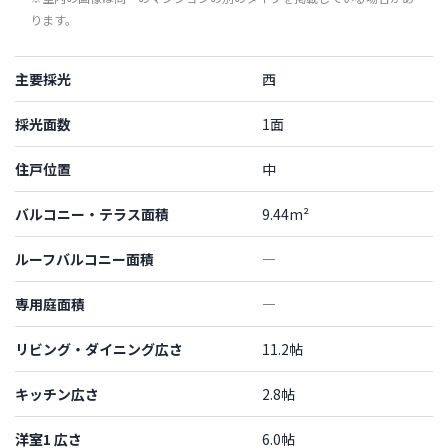
ります。
主要採光
西
採光面数
1面
住戸位置
中
バルコニー・テラス面積
9.44m²
ルーフバルコニー面積
―
専用庭面積
―
リビング・ダイニング広さ
11.2帖
キッチン広さ
2.8帖
洋室1 広さ
6.0帖