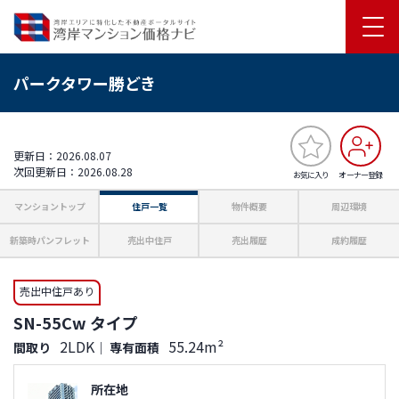
パークタワー勝どき
更新日：2026.08.07
次回更新日：2026.08.28
お気に入り
オーナー登録
マンショントップ
住戸一覧
物件概要
周辺環境
新築時パンフレット
売出中住戸
売出履歴
成約履歴
売出中住戸あり
SN-55Cw タイプ
2LDK
55.24m²
間取り
｜
専有面積
所在地