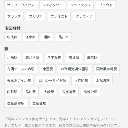
ザ・パークハウス
シティタワー
シティテラス
プラウド
ブランズ
ブリリア
プレミスト
クレヴィア
市区町村
中央区
江東区
港区
品川区
駅
月島駅
勝どき駅
八丁堀駅
豊洲駅
辰巳駅
有明テニスの森駅
東雲駅
お台場海浜公園駅
国際展示場駅
天王洲アイル駅
品川シーサイド駅
大井町駅
浜松町駅
田町駅
品川駅
大崎駅
五反田駅
高輪台駅
白金高輪駅
白金台駅
「湾岸マンション価格ナビ」では、湾岸エリアのマンションをフリーワー
ド、エリア、駅から検索できます。会員の方は売出履歴や新築時のパンフレ