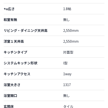
+α広さ
1.8帖
和室有無
無し
リビング・ダイニング天井高
2,550mm
洋室１天井高
2,550mm
キッチンタイプ
対面型
システムキッチン形状
I型
キッチンアクセス
1way
浴室大きさ
1317
浴室開口
無し
玄関床
タイル