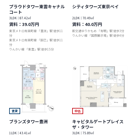
プラウドタワー東雲キャナル
シティタワーズ東京ベイ
コート
3LDK｜87.42㎡
2LDK｜70.49㎡
賃料：
39.0万円
賃料：
40.0万円
東京メトロ有楽町線 「豊洲」駅 徒歩11
新交通ゆりかもめ 「有明」駅 徒歩3分
分
りんかい線 「国際展示場」駅 徒歩4分
東京メトロ有楽町線 「辰巳」駅 徒歩11
分
りんかい線 「東雲」駅 徒歩15分
賃貸
中古
ブランズタワー豊洲
キャピタルゲートプレイス
ザ・タワー
1LDK｜43.41㎡
3LDK｜75.89㎡