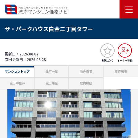
ザ・パークハウス白金二丁目タワー
更新日：2026.08.07
次回更新日：2026.08.28
お気に入り
オーナー登録
マンショントップ
住戸一覧
物件概要
周辺環境
売出中住戸
売出履歴
成約履歴