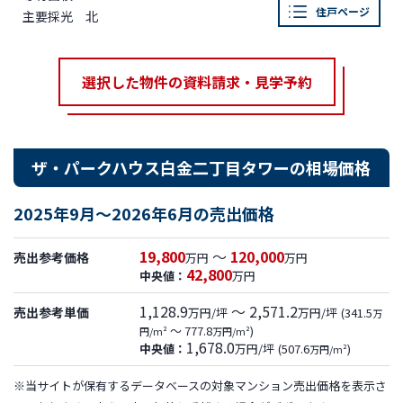
住戸ページ
主要採光
北
選択した物件の資料請求・見学予約
ザ・パークハウス白金二丁目タワーの相場価格
2025年9月～2026年6月の売出価格
19,800
～
120,000
売出参考価格
万円
万円
42,800
中央値：
万円
1,128.9
～ 2,571.2
売出参考単価
万円/坪
万円/坪
(341.5
万
～ 777.8
)
円/m²
万円/m²
1,678.0
中央値：
万円/坪
(507.6
)
万円/m²
※当サイトが保有するデータベースの対象マンション売出価格を表示さ