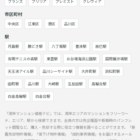
ブランズ
ブリリア
プレミスト
クレヴィア
市区町村
中央区
江東区
港区
品川区
駅
月島駅
勝どき駅
八丁堀駅
豊洲駅
辰巳駅
有明テニスの森駅
東雲駅
お台場海浜公園駅
国際展示場駅
天王洲アイル駅
品川シーサイド駅
大井町駅
浜松町駅
田町駅
品川駅
大崎駅
五反田駅
高輪台駅
白金高輪駅
白金台駅
「湾岸マンション価格ナビ」では、湾岸エリアのマンションをフリーワー
ド、エリア、駅から検索できます。会員の方は売出履歴や新築時のパンフレ
ット閲覧など、購入・売却する際に役立つ情報を調べることができます。「新
着売却物件情報」「値下げ物件情報」「成約事例情報」をお届けするメール