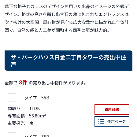
端正な格子とガラスのデザインを用いた水晶のイメージの外観デ
ザイン。格式の高さを醸し出す石の趣に包まれたエントランスは
吹き抜けの大空間。既存樹が見守る広大な敷地に描かれた全体計
画で、自然の趣と人工美が調和する四季の庭が魅力的。
ザ・パークハウス白金二丁目タワーの売出中住
戸
8
件
全部で
の売り出し中物件があります。
タイプ 55B
間取り
1LDK
資料請求
専有面積
56.80m²
住戸ページ
主要採光
南
タイプ 75B