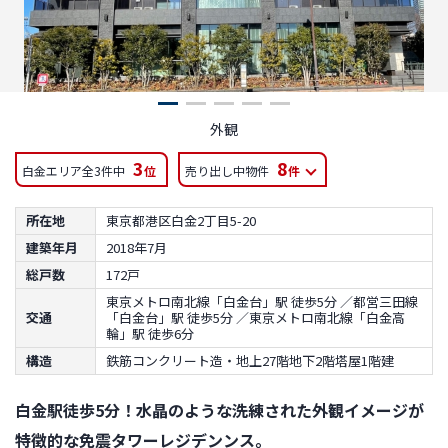
外観
3
8
白金エリア全3件中
位
売り出し中物件
件
所在地
東京都港区白金2丁目5-20
建築年月
2018年7月
総戸数
172戸
東京メトロ南北線「白金台」駅 徒歩5分 ／都営三田線
交通
「白金台」駅 徒歩5分 ／東京メトロ南北線「白金高
輪」駅 徒歩6分
構造
鉄筋コンクリート造・地上27階地下2階塔屋1階建
白金駅徒歩5分！水晶のような洗練された外観イメージが
特徴的な免震タワーレジデンンス。