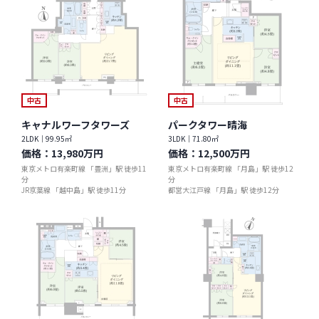
中古
中古
キャナルワーフタワーズ
パークタワー晴海
2LDK｜99.95㎡
3LDK｜71.80㎡
価格：
13,980万円
価格：
12,500万円
東京メトロ有楽町線 「豊洲」駅 徒歩11
東京メトロ有楽町線 「月島」駅 徒歩12
分
分
JR京葉線 「越中島」駅 徒歩11分
都営大江戸線 「月島」駅 徒歩12分