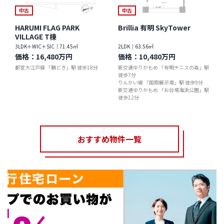
中古
中古
HARUMI FLAG PARK
Brillia 有明 SkyTower
VILLAGE T棟
3LDK＋WIC＋SIC｜71.45㎡
2LDK｜63.56㎡
価格：
16,480万円
価格：
10,480万円
都営大江戸線 「勝どき」駅 徒歩18分
新交通ゆりかもめ 「有明テニスの森」駅
徒歩7分
りんかい線 「国際展示場」駅 徒歩9分
新交通ゆりかもめ 「お台場海浜公園」駅
徒歩12分
おすすめ物件一覧