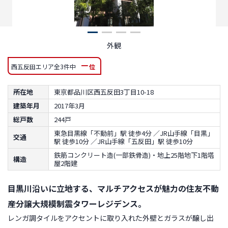
外観
－
西五反田エリア全3件中
位
所在地
東京都品川区西五反田3丁目10-18
建築年月
2017年3月
総戸数
244戸
東急目黒線「不動前」駅 徒歩4分 ／JR山手線「目黒」
交通
駅 徒歩10分 ／JR山手線「五反田」駅 徒歩10分
鉄筋コンクリート造(一部鉄骨造)・地上25階地下1階塔
構造
屋2階建
目黒川沿いに立地する、マルチアクセスが魅力の住友不動
産分譲大規模制震タワーレジデンス。
レンガ調タイルをアクセントに取り入れた外壁とガラスが醸し出