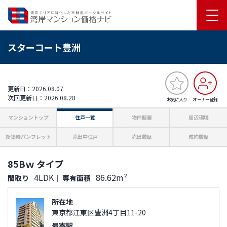
スターコート豊洲
更新日：2026.08.07
次回更新日：2026.08.28
お気に入り
オーナー登録
マンショントップ
住戸一覧
物件概要
周辺環境
新築時パンフレット
売出中住戸
売出履歴
成約履歴
85Bｗ タイプ
4LDK
86.62m²
間取り
｜
専有面積
所在地
東京都江東区豊洲4丁目11-20
最寄駅