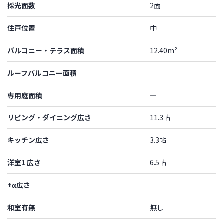
採光面数
2面
住戸位置
中
バルコニー・テラス面積
12.40m²
ルーフバルコニー面積
―
専用庭面積
―
リビング・ダイニング広さ
11.3帖
キッチン広さ
3.3帖
洋室1 広さ
6.5帖
+α広さ
―
和室有無
無し