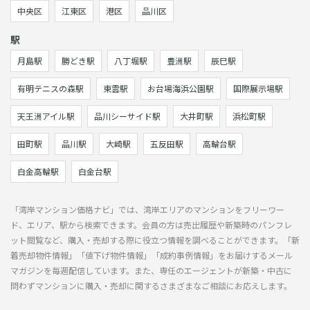
中央区
江東区
港区
品川区
駅
月島駅
勝どき駅
八丁堀駅
豊洲駅
辰巳駅
有明テニスの森駅
東雲駅
お台場海浜公園駅
国際展示場駅
天王洲アイル駅
品川シーサイド駅
大井町駅
浜松町駅
田町駅
品川駅
大崎駅
五反田駅
高輪台駅
白金高輪駅
白金台駅
「湾岸マンション価格ナビ」では、湾岸エリアのマンションをフリーワー
ド、エリア、駅から検索できます。会員の方は売出履歴や新築時のパンフレ
ット閲覧など、購入・売却する際に役立つ情報を調べることができます。「新
着売却物件情報」「値下げ物件情報」「成約事例情報」をお届けするメール
マガジンを毎週配信しています。また、専任のエージェントが新築・中古に
問わずマンションに購入・売却に関するさまざまなご相談にお応えします。