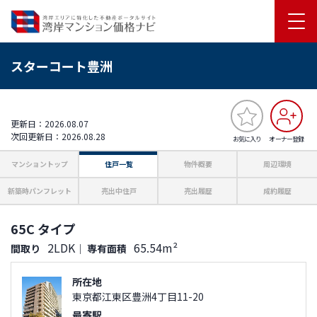
スターコート豊洲
更新日：2026.08.07
次回更新日：2026.08.28
お気に入り
オーナー登録
マンショントップ
住戸一覧
物件概要
周辺環境
新築時パンフレット
売出中住戸
売出履歴
成約履歴
65C タイプ
2LDK
65.54m²
間取り
｜
専有面積
所在地
東京都江東区豊洲4丁目11-20
最寄駅