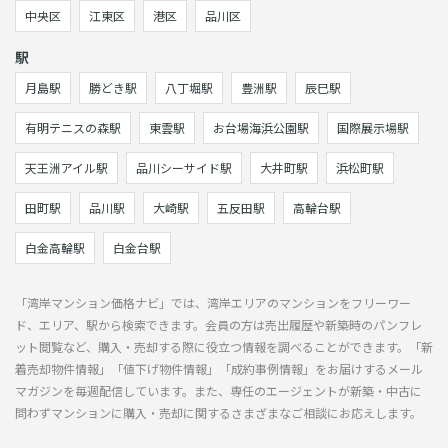
中央区
江東区
港区
品川区
駅
月島駅
勝どき駅
八丁堀駅
豊洲駅
辰巳駅
有明テニスの森駅
東雲駅
お台場海浜公園駅
国際展示場駅
天王洲アイル駅
品川シーサイド駅
大井町駅
浜松町駅
田町駅
品川駅
大崎駅
五反田駅
高輪台駅
白金高輪駅
白金台駅
「湾岸マンション価格ナビ」では、湾岸エリアのマンションをフリーワー
ド、エリア、駅から検索できます。会員の方は売出履歴や新築時のパンフレ
ット閲覧など、購入・売却する際に役立つ情報を調べることができます。「新
着売却物件情報」「値下げ物件情報」「成約事例情報」をお届けするメール
マガジンを毎週配信しています。また、専任のエージェントが新築・中古に
問わずマンションに購入・売却に関するさまざまなご相談にお応えします。