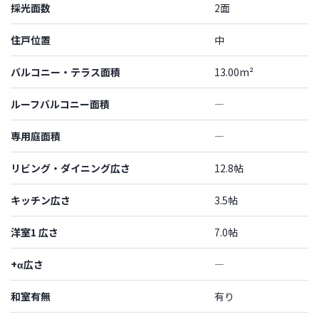
採光面数
2面
住戸位置
中
バルコニー・テラス面積
13.00m²
ルーフバルコニー面積
―
専用庭面積
―
リビング・ダイニング広さ
12.8帖
キッチン広さ
3.5帖
洋室1 広さ
7.0帖
+α広さ
―
和室有無
有り