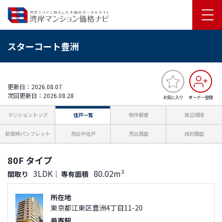
スターコート豊洲
更新日：2026.08.07
次回更新日：2026.08.28
お気に入り
オーナー登録
マンショントップ
住戸一覧
物件概要
周辺環境
新築時パンフレット
売出中住戸
売出履歴
成約履歴
80F タイプ
3LDK
80.02m²
間取り
｜
専有面積
所在地
東京都江東区豊洲4丁目11-20
最寄駅