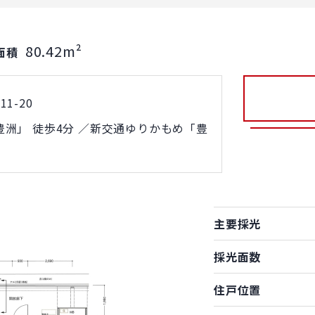
80.42m²
面積
1-20
洲」 徒歩4分 ／新交通ゆりかもめ「豊
主要採光
採光面数
住戸位置