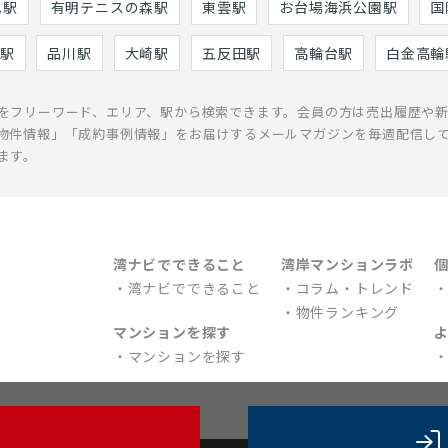
巳駅
有明テニスの森駅
東雲駅
お台場海浜公園駅
国
駅
品川駅
大崎駅
五反田駅
高輪台駅
白金高輪
をフリーワード、エリア、駅から検索できます。会員の方は売出履歴や
物件情報」「成約事例情報」をお届けするメールマガジンを毎週配信し
ます。
湾ナビでできること
湾岸マンションラボ
湾ナビでできること
コラム・トレンド
物件ランキング
マンションを探す
マンションを探す