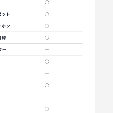
◯
ゼット
◯
ーホン
◯
用線
◯
ター
―
◯
―
◯
―
◯