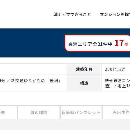
湾ナビでできること
マンションを探
17
豊洲エリア全21件中
位
建築年月
2007年2月
4分 ／新交通ゆりかもめ「豊洲」
鉄骨鉄筋コ
構造
造）・地上1
概要
周辺環境
新築時パンフレット
売出中住