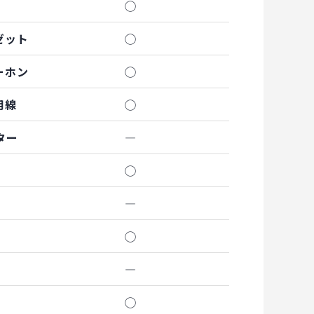
◯
ゼット
◯
ーホン
◯
用線
◯
ター
―
◯
―
◯
―
◯