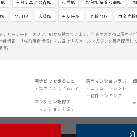
巳駅
有明テニスの森駅
東雲駅
お台場海浜公園駅
国
駅
品川駅
大崎駅
五反田駅
高輪台駅
白金高輪
をフリーワード、エリア、駅から検索できます。会員の方は売出履歴や
物件情報」「成約事例情報」をお届けするメールマガジンを毎週配信し
ます。
湾ナビでできること
湾岸マンションラボ
湾ナビでできること
コラム・トレンド
物件ランキング
マンションを探す
マンションを探す