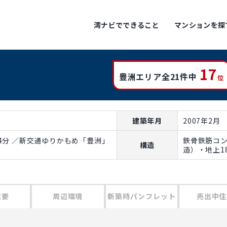
湾ナビでできること
マンションを探
17
豊洲エリア全21件中
位
建築年月
2007年2月
4分 ／新交通ゆりかもめ「豊洲」
鉄骨鉄筋コ
構造
造）・地上1
概要
周辺環境
新築時パンフレット
売出中住