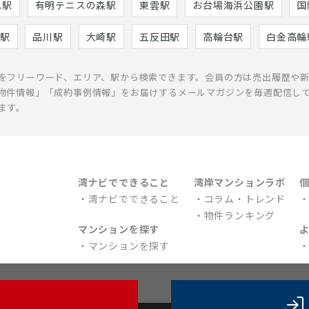
巳駅
有明テニスの森駅
東雲駅
お台場海浜公園駅
国
駅
品川駅
大崎駅
五反田駅
高輪台駅
白金高輪
をフリーワード、エリア、駅から検索できます。会員の方は売出履歴や
物件情報」「成約事例情報」をお届けするメールマガジンを毎週配信し
ます。
湾ナビでできること
湾岸マンションラボ
湾ナビでできること
コラム・トレンド
物件ランキング
マンションを探す
マンションを探す