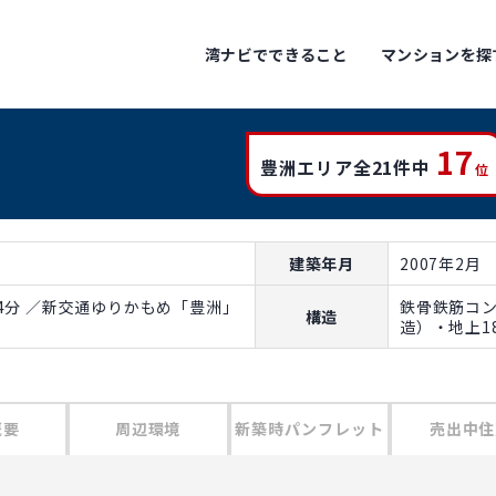
湾ナビでできること
マンションを探
17
豊洲エリア全21件中
位
建築年月
2007年2月
4分 ／新交通ゆりかもめ「豊洲」
鉄骨鉄筋コ
構造
造）・地上1
概要
周辺環境
新築時パンフレット
売出中住