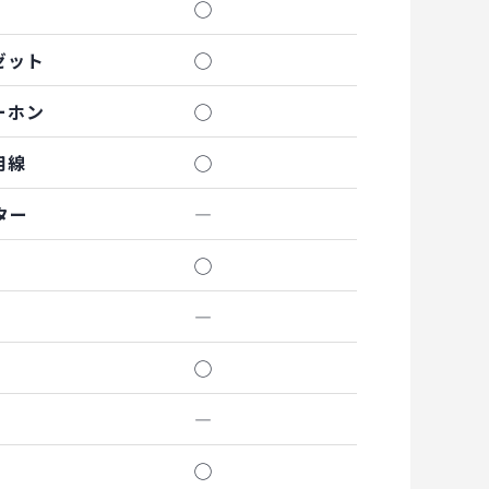
◯
ゼット
◯
ーホン
◯
用線
◯
ター
―
◯
―
◯
―
◯