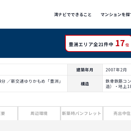
湾ナビでできること
マンションを探
17
豊洲エリア全21件中
位
建築年月
2007年2月
4分 ／新交通ゆりかもめ「豊洲」
鉄骨鉄筋コ
構造
造）・地上1
概要
周辺環境
新築時パンフレット
売出中住