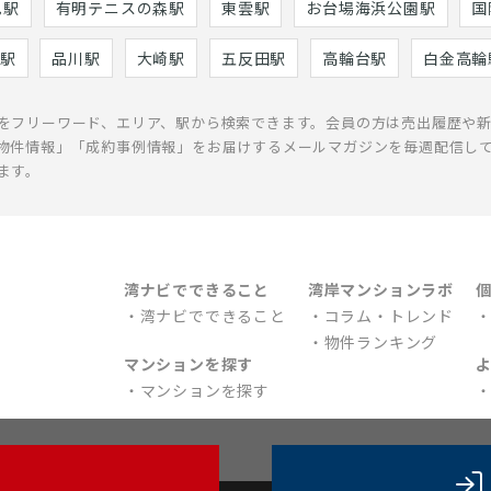
巳駅
有明テニスの森駅
東雲駅
お台場海浜公園駅
国
駅
品川駅
大崎駅
五反田駅
高輪台駅
白金高輪
をフリーワード、エリア、駅から検索できます。会員の方は売出履歴や
物件情報」「成約事例情報」をお届けするメールマガジンを毎週配信し
ます。
湾ナビでできること
湾岸マンションラボ
湾ナビでできること
コラム・トレンド
物件ランキング
マンションを探す
マンションを探す