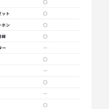
◯
ゼット
◯
ーホン
◯
用線
◯
ター
―
◯
―
◯
―
◯