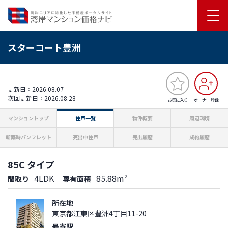
スターコート豊洲
更新日：2026.08.07
次回更新日：2026.08.28
お気に入り
オーナー登録
マンショントップ
住戸一覧
物件概要
周辺環境
新築時パンフレット
売出中住戸
売出履歴
成約履歴
85C タイプ
4LDK
85.88m²
間取り
｜
専有面積
所在地
東京都江東区豊洲4丁目11-20
最寄駅