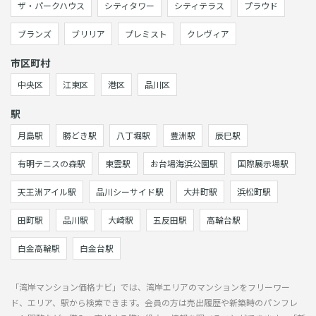
ザ・パークハウス
シティタワー
シティテラス
プラウド
ブランズ
ブリリア
プレミスト
クレヴィア
市区町村
中央区
江東区
港区
品川区
駅
月島駅
勝どき駅
八丁堀駅
豊洲駅
辰巳駅
有明テニスの森駅
東雲駅
お台場海浜公園駅
国際展示場駅
天王洲アイル駅
品川シーサイド駅
大井町駅
浜松町駅
田町駅
品川駅
大崎駅
五反田駅
高輪台駅
白金高輪駅
白金台駅
「湾岸マンション価格ナビ」では、湾岸エリアのマンションをフリーワー
ド、エリア、駅から検索できます。会員の方は売出履歴や新築時のパンフレ