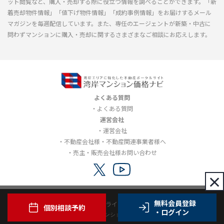
ット閲覧など、購入・売却する際に役立つ情報を調べることができます。「新
着売却物件情報」「値下げ物件情報」「成約事例情報」をお届けするメール
マガジンを毎週配信しています。また、専任のエージェントが新築・中古に
問わずマンションに購入・売却に関するさまざまなご相談にお応えします。
よくある質問
よくある質問
運営会社
運営会社
不動産会社様・不動産関連事業者様へ
売主・販売会社様お問い合わせ
×
無料会員登録
利用規約
プライバシーポリシー
個別相談予約
・ログイン
Copyright© 2012-2026 湾岸マンション価格ナビ all rights reserved.