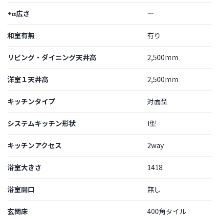
+α広さ
―
和室有無
有り
リビング・ダイニング天井高
2,500mm
洋室１天井高
2,500mm
キッチンタイプ
対面型
システムキッチン形状
I型
キッチンアクセス
2way
浴室大きさ
1418
浴室開口
無し
玄関床
400角タイル