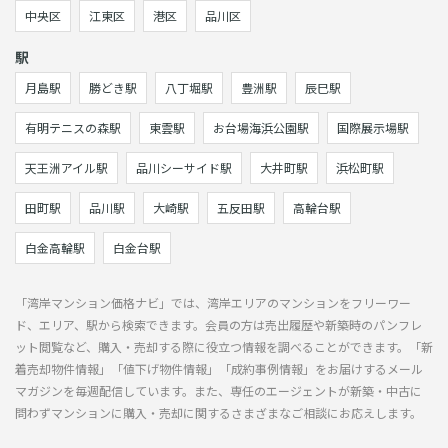
中央区
江東区
港区
品川区
駅
月島駅
勝どき駅
八丁堀駅
豊洲駅
辰巳駅
有明テニスの森駅
東雲駅
お台場海浜公園駅
国際展示場駅
天王洲アイル駅
品川シーサイド駅
大井町駅
浜松町駅
田町駅
品川駅
大崎駅
五反田駅
高輪台駅
白金高輪駅
白金台駅
「湾岸マンション価格ナビ」では、湾岸エリアのマンションをフリーワー
ド、エリア、駅から検索できます。会員の方は売出履歴や新築時のパンフレ
ット閲覧など、購入・売却する際に役立つ情報を調べることができます。「新
着売却物件情報」「値下げ物件情報」「成約事例情報」をお届けするメール
マガジンを毎週配信しています。また、専任のエージェントが新築・中古に
問わずマンションに購入・売却に関するさまざまなご相談にお応えします。