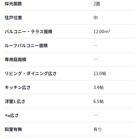
採光面数
2面
住戸位置
中
バルコニー・テラス面積
12.00m²
ルーフバルコニー面積
―
専用庭面積
―
リビング・ダイニング広さ
11.0帖
キッチン広さ
3.4帖
洋室1 広さ
6.5帖
+α広さ
―
和室有無
有り