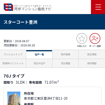
スターコート豊洲
更新日：2026.08.07
次回更新日：2026.08.28
お気に入り
オーナー登録
マンショントップ
住戸一覧
物件概要
周辺環境
新築時パンフレット
売出中住戸
売出履歴
成約履歴
70J タイプ
3LDK
71.07m²
間取り
｜
専有面積
所在地
東京都江東区豊洲4丁目11-20
最寄駅