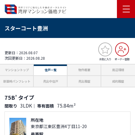
スターコート豊洲
更新日：2026.08.07
次回更新日：2026.08.28
お気に入り
オーナー登録
マンショントップ
住戸一覧
物件概要
周辺環境
新築時パンフレット
売出中住戸
売出履歴
成約履歴
75B’ タイプ
3LDK
75.84m²
間取り
｜
専有面積
所在地
東京都江東区豊洲4丁目11-20
最寄駅