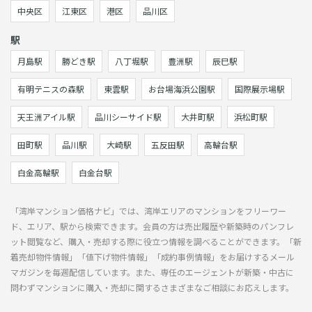
中央区
江東区
港区
品川区
駅
月島駅
勝どき駅
八丁堀駅
豊洲駅
辰巳駅
有明テニスの森駅
東雲駅
お台場海浜公園駅
国際展示場駅
天王洲アイル駅
品川シーサイド駅
大井町駅
浜松町駅
田町駅
品川駅
大崎駅
五反田駅
高輪台駅
白金高輪駅
白金台駅
「湾岸マンション価格ナビ」では、湾岸エリアのマンションをフリーワー
ド、エリア、駅から検索できます。会員の方は売出履歴や新築時のパンフレ
ット閲覧など、購入・売却する際に役立つ情報を調べることができます。「新
着売却物件情報」「値下げ物件情報」「成約事例情報」をお届けするメール
マガジンを毎週配信しています。また、専任のエージェントが新築・中古に
問わずマンションに購入・売却に関するさまざまなご相談にお応えします。