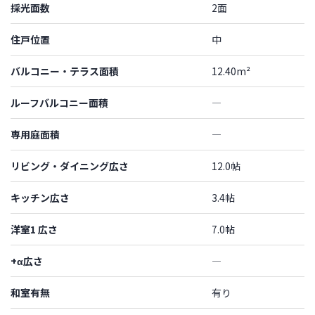
採光面数
2面
住戸位置
中
バルコニー・テラス面積
12.40m²
ルーフバルコニー面積
―
専用庭面積
―
リビング・ダイニング広さ
12.0帖
キッチン広さ
3.4帖
洋室1 広さ
7.0帖
+α広さ
―
和室有無
有り