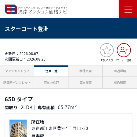
スターコート豊洲
更新日：2026.08.07
次回更新日：2026.08.28
お気に入り
オーナー登録
マンショントップ
住戸一覧
物件概要
周辺環境
新築時パンフレット
売出中住戸
売出履歴
成約履歴
65D タイプ
2LDK
65.77m²
間取り
｜
専有面積
所在地
東京都江東区豊洲4丁目11-20
最寄駅