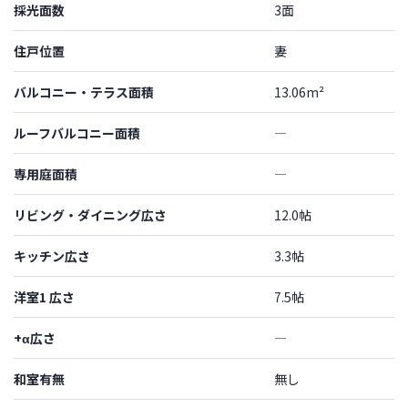
採光面数
3面
住戸位置
妻
バルコニー・テラス面積
13.06m²
ルーフバルコニー面積
―
専用庭面積
―
リビング・ダイニング広さ
12.0帖
キッチン広さ
3.3帖
洋室1 広さ
7.5帖
+α広さ
―
和室有無
無し