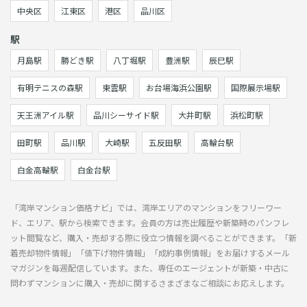
中央区
江東区
港区
品川区
駅
月島駅
勝どき駅
八丁堀駅
豊洲駅
辰巳駅
有明テニスの森駅
東雲駅
お台場海浜公園駅
国際展示場駅
天王洲アイル駅
品川シーサイド駅
大井町駅
浜松町駅
田町駅
品川駅
大崎駅
五反田駅
高輪台駅
白金高輪駅
白金台駅
「湾岸マンション価格ナビ」では、湾岸エリアのマンションをフリーワー
ド、エリア、駅から検索できます。会員の方は売出履歴や新築時のパンフレ
ット閲覧など、購入・売却する際に役立つ情報を調べることができます。「新
着売却物件情報」「値下げ物件情報」「成約事例情報」をお届けするメール
マガジンを毎週配信しています。また、専任のエージェントが新築・中古に
問わずマンションに購入・売却に関するさまざまなご相談にお応えします。