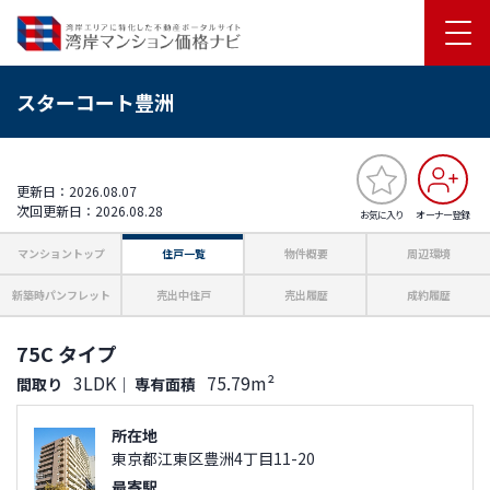
スターコート豊洲
更新日：2026.08.07
次回更新日：2026.08.28
お気に入り
オーナー登録
マンショントップ
住戸一覧
物件概要
周辺環境
新築時パンフレット
売出中住戸
売出履歴
成約履歴
75C タイプ
3LDK
75.79m²
間取り
｜
専有面積
所在地
東京都江東区豊洲4丁目11-20
最寄駅