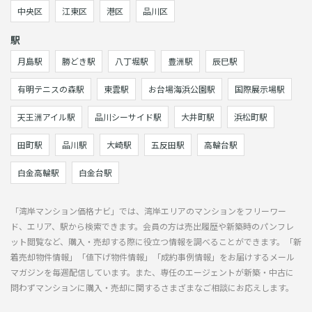
中央区
江東区
港区
品川区
駅
月島駅
勝どき駅
八丁堀駅
豊洲駅
辰巳駅
有明テニスの森駅
東雲駅
お台場海浜公園駅
国際展示場駅
天王洲アイル駅
品川シーサイド駅
大井町駅
浜松町駅
田町駅
品川駅
大崎駅
五反田駅
高輪台駅
白金高輪駅
白金台駅
「湾岸マンション価格ナビ」では、湾岸エリアのマンションをフリーワー
ド、エリア、駅から検索できます。会員の方は売出履歴や新築時のパンフレ
ット閲覧など、購入・売却する際に役立つ情報を調べることができます。「新
着売却物件情報」「値下げ物件情報」「成約事例情報」をお届けするメール
マガジンを毎週配信しています。また、専任のエージェントが新築・中古に
問わずマンションに購入・売却に関するさまざまなご相談にお応えします。