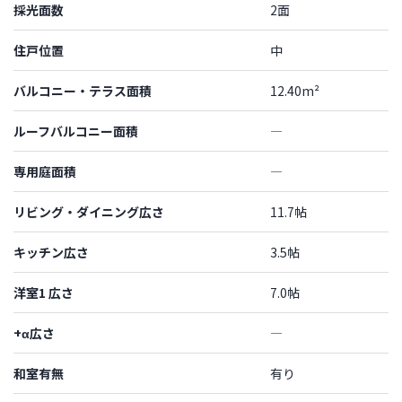
採光面数
2面
住戸位置
中
バルコニー・テラス面積
12.40m²
ルーフバルコニー面積
―
専用庭面積
―
リビング・ダイニング広さ
11.7帖
キッチン広さ
3.5帖
洋室1 広さ
7.0帖
+α広さ
―
和室有無
有り