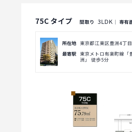
75C タイプ
3LDK
間取り
｜
専有
所在地
東京都江東区豊洲4丁目1
最寄駅
東京メトロ有楽町線「豊
洲」 徒歩5分