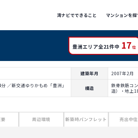
湾ナビでできること
マンションを探
17
豊洲エリア全21件中
位
建築年月
2007年2月
4分 ／新交通ゆりかもめ「豊洲」
鉄骨鉄筋コ
構造
造）・地上1
概要
周辺環境
新築時パンフレット
売出中住