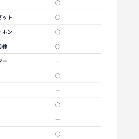
◯
ゼット
◯
ーホン
◯
用線
◯
ター
―
◯
―
◯
―
◯