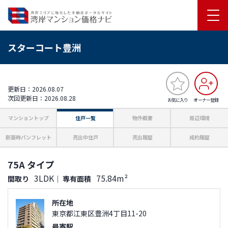
スターコート豊洲
更新日：2026.08.07
次回更新日：2026.08.28
お気に入り
オーナー登録
マンショントップ
住戸一覧
物件概要
周辺環境
新築時パンフレット
売出中住戸
売出履歴
成約履歴
75A タイプ
3LDK
75.84m²
間取り
｜
専有面積
所在地
東京都江東区豊洲4丁目11-20
最寄駅