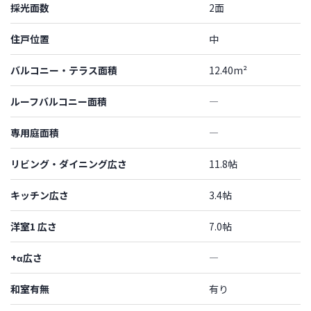
採光面数
2面
住戸位置
中
バルコニー・テラス面積
12.40m²
ルーフバルコニー面積
―
専用庭面積
―
リビング・ダイニング広さ
11.8帖
キッチン広さ
3.4帖
洋室1 広さ
7.0帖
+α広さ
―
和室有無
有り