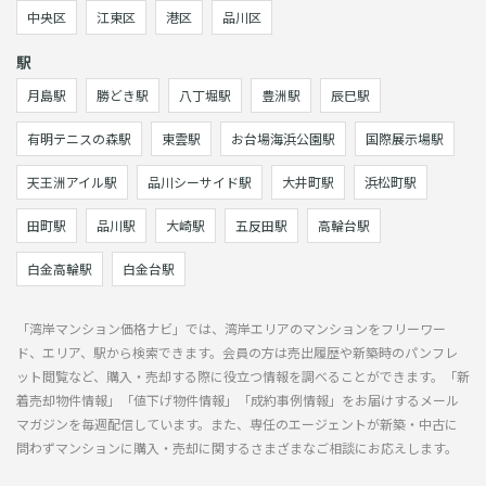
中央区
江東区
港区
品川区
駅
月島駅
勝どき駅
八丁堀駅
豊洲駅
辰巳駅
有明テニスの森駅
東雲駅
お台場海浜公園駅
国際展示場駅
天王洲アイル駅
品川シーサイド駅
大井町駅
浜松町駅
田町駅
品川駅
大崎駅
五反田駅
高輪台駅
白金高輪駅
白金台駅
「湾岸マンション価格ナビ」では、湾岸エリアのマンションをフリーワー
ド、エリア、駅から検索できます。会員の方は売出履歴や新築時のパンフレ
ット閲覧など、購入・売却する際に役立つ情報を調べることができます。「新
着売却物件情報」「値下げ物件情報」「成約事例情報」をお届けするメール
マガジンを毎週配信しています。また、専任のエージェントが新築・中古に
問わずマンションに購入・売却に関するさまざまなご相談にお応えします。