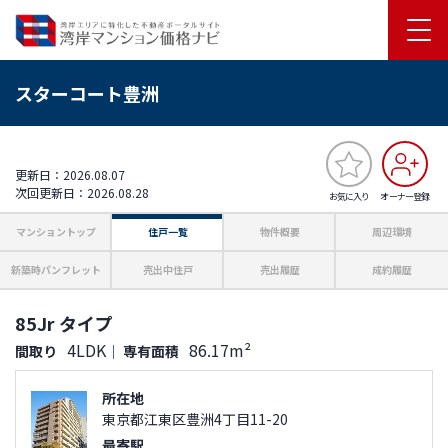
スターコート豊洲
更新日：2026.08.07
次回更新日：2026.08.28
お気に入り
オーナー登録
マンショントップ
住戸一覧
物件概要
周辺環境
新築時パンフレット
売出中住戸
売出履歴
成約履歴
85Jr タイプ
4LDK
86.17m²
間取り
｜
専有面積
所在地
東京都江東区豊洲4丁目11-20
最寄駅