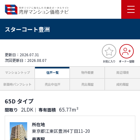
スターコート豊洲
更新日：2026.07.31
次回更新日：2026.08.07
お気に入り
オーナー登録
マンショントップ
住戸一覧
物件概要
周辺環境
新築時パンフレット
売出中住戸
売出履歴
成約履歴
65D タイプ
2LDK
65.77m²
間取り
｜
専有面積
所在地
東京都江東区豊洲4丁目11-20
最寄駅