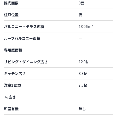
採光面数
3面
住戸位置
妻
バルコニー・テラス面積
13.06m²
ルーフバルコニー面積
―
専用庭面積
―
リビング・ダイニング広さ
12.0帖
キッチン広さ
3.3帖
洋室1 広さ
7.5帖
+α広さ
―
和室有無
無し