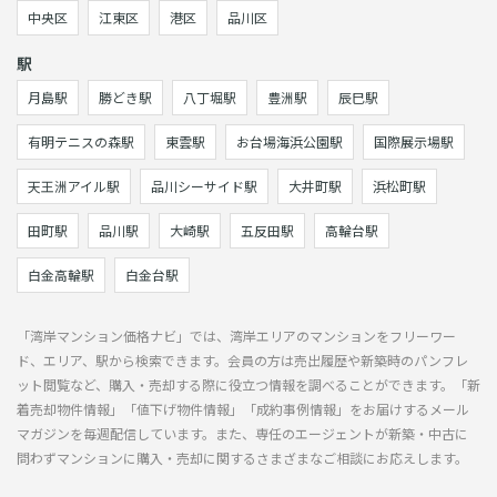
中央区
江東区
港区
品川区
駅
月島駅
勝どき駅
八丁堀駅
豊洲駅
辰巳駅
有明テニスの森駅
東雲駅
お台場海浜公園駅
国際展示場駅
天王洲アイル駅
品川シーサイド駅
大井町駅
浜松町駅
田町駅
品川駅
大崎駅
五反田駅
高輪台駅
白金高輪駅
白金台駅
「湾岸マンション価格ナビ」では、湾岸エリアのマンションをフリーワー
ド、エリア、駅から検索できます。会員の方は売出履歴や新築時のパンフレ
ット閲覧など、購入・売却する際に役立つ情報を調べることができます。「新
着売却物件情報」「値下げ物件情報」「成約事例情報」をお届けするメール
マガジンを毎週配信しています。また、専任のエージェントが新築・中古に
問わずマンションに購入・売却に関するさまざまなご相談にお応えします。