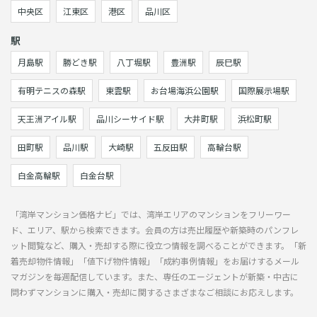
中央区
江東区
港区
品川区
駅
月島駅
勝どき駅
八丁堀駅
豊洲駅
辰巳駅
有明テニスの森駅
東雲駅
お台場海浜公園駅
国際展示場駅
天王洲アイル駅
品川シーサイド駅
大井町駅
浜松町駅
田町駅
品川駅
大崎駅
五反田駅
高輪台駅
白金高輪駅
白金台駅
「湾岸マンション価格ナビ」では、湾岸エリアのマンションをフリーワー
ド、エリア、駅から検索できます。会員の方は売出履歴や新築時のパンフレ
ット閲覧など、購入・売却する際に役立つ情報を調べることができます。「新
着売却物件情報」「値下げ物件情報」「成約事例情報」をお届けするメール
マガジンを毎週配信しています。また、専任のエージェントが新築・中古に
問わずマンションに購入・売却に関するさまざまなご相談にお応えします。