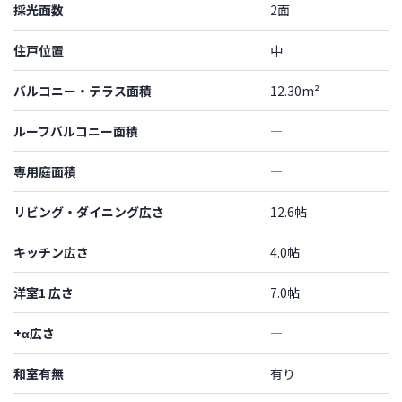
採光面数
2面
住戸位置
中
バルコニー・テラス面積
12.30m²
ルーフバルコニー面積
―
専用庭面積
―
リビング・ダイニング広さ
12.6帖
キッチン広さ
4.0帖
洋室1 広さ
7.0帖
+α広さ
―
和室有無
有り