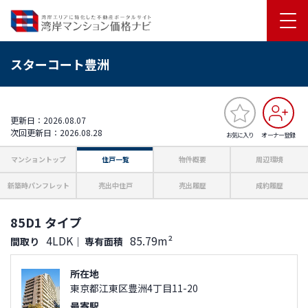
スターコート豊洲
更新日：2026.08.07
次回更新日：2026.08.28
お気に入り
オーナー登録
マンショントップ
住戸一覧
物件概要
周辺環境
新築時パンフレット
売出中住戸
売出履歴
成約履歴
85D1 タイプ
4LDK
85.79m²
間取り
｜
専有面積
所在地
東京都江東区豊洲4丁目11-20
最寄駅