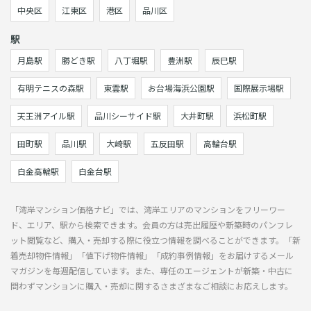
中央区
江東区
港区
品川区
駅
月島駅
勝どき駅
八丁堀駅
豊洲駅
辰巳駅
有明テニスの森駅
東雲駅
お台場海浜公園駅
国際展示場駅
天王洲アイル駅
品川シーサイド駅
大井町駅
浜松町駅
田町駅
品川駅
大崎駅
五反田駅
高輪台駅
白金高輪駅
白金台駅
「湾岸マンション価格ナビ」では、湾岸エリアのマンションをフリーワー
ド、エリア、駅から検索できます。会員の方は売出履歴や新築時のパンフレ
ット閲覧など、購入・売却する際に役立つ情報を調べることができます。「新
着売却物件情報」「値下げ物件情報」「成約事例情報」をお届けするメール
マガジンを毎週配信しています。また、専任のエージェントが新築・中古に
問わずマンションに購入・売却に関するさまざまなご相談にお応えします。