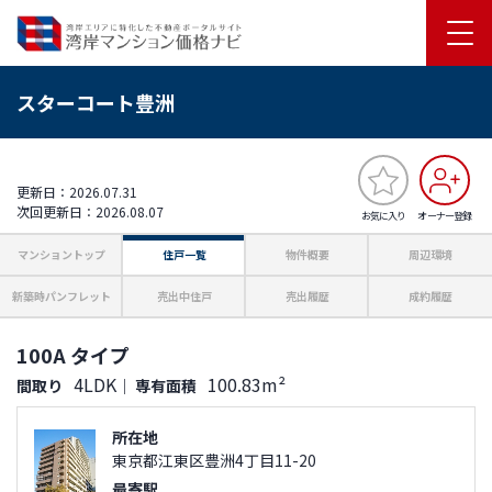
スターコート豊洲
更新日：2026.07.31
次回更新日：2026.08.07
お気に入り
オーナー登録
マンショントップ
住戸一覧
物件概要
周辺環境
新築時パンフレット
売出中住戸
売出履歴
成約履歴
100A タイプ
4LDK
100.83m²
間取り
｜
専有面積
所在地
東京都江東区豊洲4丁目11-20
最寄駅