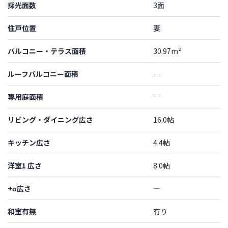
採光面数
3面
住戸位置
妻
バルコニー・テラス面積
30.97m²
ルーフバルコニー面積
―
専用庭面積
―
リビング・ダイニング広さ
16.0帖
キッチン広さ
4.4帖
洋室1 広さ
8.0帖
+α広さ
―
和室有無
有り