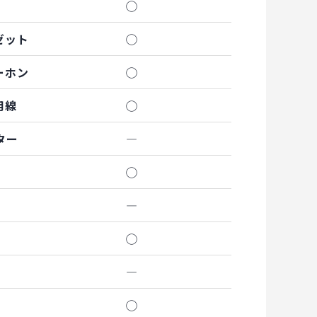
◯
ゼット
◯
ーホン
◯
用線
◯
ター
―
◯
―
◯
―
◯