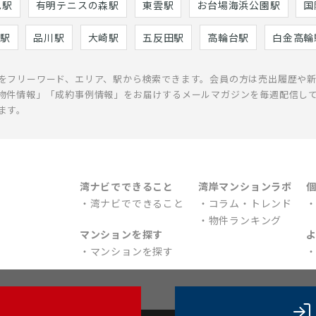
巳駅
有明テニスの森駅
東雲駅
お台場海浜公園駅
国
駅
品川駅
大崎駅
五反田駅
高輪台駅
白金高輪
をフリーワード、エリア、駅から検索できます。会員の方は売出履歴や
物件情報」「成約事例情報」をお届けするメールマガジンを毎週配信し
ます。
湾ナビでできること
湾岸マンションラボ
湾ナビでできること
コラム・トレンド
物件ランキング
マンションを探す
マンションを探す