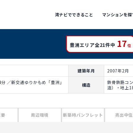
湾ナビでできること
マンションを探
17
豊洲エリア全21件中
位
建築年月
2007年2月
4分 ／新交通ゆりかもめ「豊洲」
鉄骨鉄筋コ
構造
造）・地上1
概要
周辺環境
新築時パンフレット
売出中住