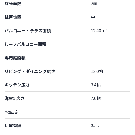
採光面数
2面
住戸位置
中
バルコニー・テラス面積
12.40m²
ルーフバルコニー面積
―
専用庭面積
―
リビング・ダイニング広さ
12.0帖
キッチン広さ
3.4帖
洋室1 広さ
7.0帖
+α広さ
―
和室有無
無し