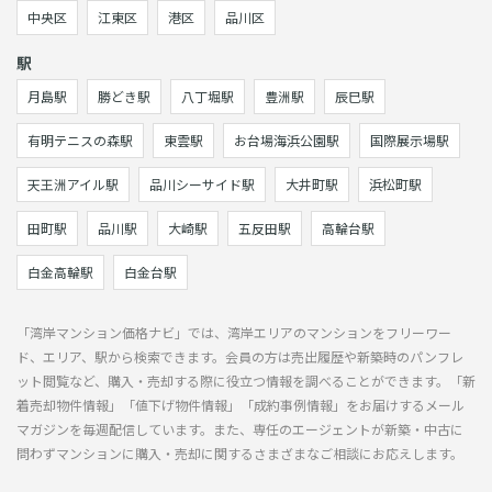
中央区
江東区
港区
品川区
駅
月島駅
勝どき駅
八丁堀駅
豊洲駅
辰巳駅
有明テニスの森駅
東雲駅
お台場海浜公園駅
国際展示場駅
天王洲アイル駅
品川シーサイド駅
大井町駅
浜松町駅
田町駅
品川駅
大崎駅
五反田駅
高輪台駅
白金高輪駅
白金台駅
「湾岸マンション価格ナビ」では、湾岸エリアのマンションをフリーワー
ド、エリア、駅から検索できます。会員の方は売出履歴や新築時のパンフレ
ット閲覧など、購入・売却する際に役立つ情報を調べることができます。「新
着売却物件情報」「値下げ物件情報」「成約事例情報」をお届けするメール
マガジンを毎週配信しています。また、専任のエージェントが新築・中古に
問わずマンションに購入・売却に関するさまざまなご相談にお応えします。