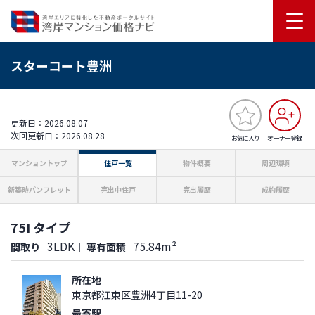
スターコート豊洲
更新日：2026.08.07
次回更新日：2026.08.28
お気に入り
オーナー登録
マンショントップ
住戸一覧
物件概要
周辺環境
新築時パンフレット
売出中住戸
売出履歴
成約履歴
75I タイプ
3LDK
75.84m²
間取り
｜
専有面積
所在地
東京都江東区豊洲4丁目11-20
最寄駅