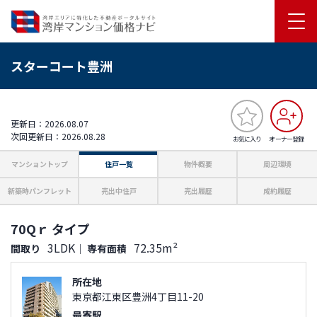
スターコート豊洲
更新日：2026.08.07
次回更新日：2026.08.28
お気に入り
オーナー登録
マンショントップ
住戸一覧
物件概要
周辺環境
新築時パンフレット
売出中住戸
売出履歴
成約履歴
70Qｒ タイプ
3LDK
72.35m²
間取り
｜
専有面積
所在地
東京都江東区豊洲4丁目11-20
最寄駅