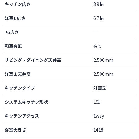
キッチン広さ
3.9帖
洋室1 広さ
6.7帖
+α広さ
―
和室有無
有り
リビング・ダイニング天井高
2,500mm
洋室１天井高
2,500mm
キッチンタイプ
対面型
システムキッチン形状
L型
キッチンアクセス
1way
浴室大きさ
1418