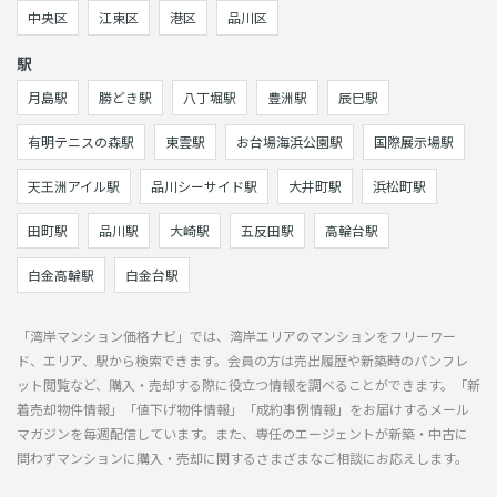
中央区
江東区
港区
品川区
駅
月島駅
勝どき駅
八丁堀駅
豊洲駅
辰巳駅
有明テニスの森駅
東雲駅
お台場海浜公園駅
国際展示場駅
天王洲アイル駅
品川シーサイド駅
大井町駅
浜松町駅
田町駅
品川駅
大崎駅
五反田駅
高輪台駅
白金高輪駅
白金台駅
「湾岸マンション価格ナビ」では、湾岸エリアのマンションをフリーワー
ド、エリア、駅から検索できます。会員の方は売出履歴や新築時のパンフレ
ット閲覧など、購入・売却する際に役立つ情報を調べることができます。「新
着売却物件情報」「値下げ物件情報」「成約事例情報」をお届けするメール
マガジンを毎週配信しています。また、専任のエージェントが新築・中古に
問わずマンションに購入・売却に関するさまざまなご相談にお応えします。