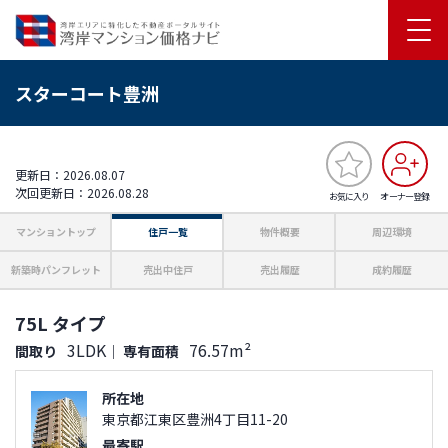
スターコート豊洲
更新日：2026.08.07
次回更新日：2026.08.28
お気に入り
オーナー登録
マンショントップ
住戸一覧
物件概要
周辺環境
新築時パンフレット
売出中住戸
売出履歴
成約履歴
75L タイプ
3LDK
76.57m²
間取り
｜
専有面積
所在地
東京都江東区豊洲4丁目11-20
最寄駅