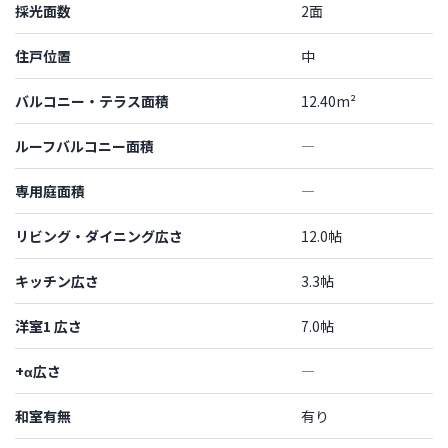
採光面数
2面
住戸位置
中
バルコニー・テラス面積
12.40m²
ルーフバルコニー面積
―
専用庭面積
―
リビング・ダイニング広さ
12.0帖
キッチン広さ
3.3帖
洋室1 広さ
7.0帖
+α広さ
―
和室有無
有り