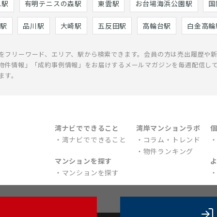
巳駅
有明テニスの森駅
東雲駅
お台場海浜公園駅
国
駅
品川駅
大崎駅
五反田駅
高輪台駅
白金高輪
をフリーワード、エリア、駅から検索できます。会員の方は売出履歴や
物件情報」「成約事例情報」をお届けするメールマガジンを毎週配信し
ます。
湾ナビでできること
湾岸マンションラボ
湾ナビでできること
コラム・トレンド
物件ランキング
マンションを探す
マンションを探す