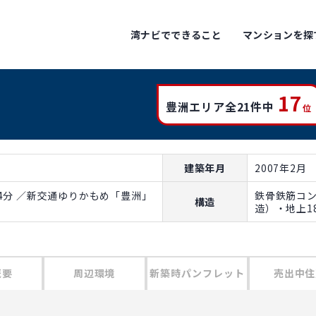
湾ナビでできること
マンションを探
17
豊洲エリア全21件中
位
建築年月
2007年2月
4分 ／新交通ゆりかもめ「豊洲」
鉄骨鉄筋コ
構造
造）・地上1
概要
周辺環境
新築時パンフレット
売出中住