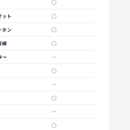
◯
ゼット
◯
ーホン
◯
用線
◯
ター
―
◯
―
◯
―
◯