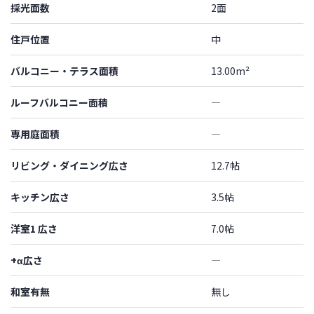
採光面数
2面
住戸位置
中
バルコニー・テラス面積
13.00m²
ルーフバルコニー面積
―
専用庭面積
―
リビング・ダイニング広さ
12.7帖
キッチン広さ
3.5帖
洋室1 広さ
7.0帖
+α広さ
―
和室有無
無し