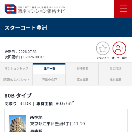
スターコート豊洲
更新日：2026.07.31
次回更新日：2026.08.07
お気に入り
オーナー登録
マンショントップ
住戸一覧
物件概要
周辺環境
新築時パンフレット
売出中住戸
売出履歴
成約履歴
80B タイプ
3LDK
80.67m²
間取り
｜
専有面積
所在地
東京都江東区豊洲4丁目11-20
最寄駅