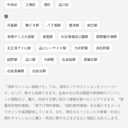
中央区
江東区
港区
品川区
駅
月島駅
勝どき駅
八丁堀駅
豊洲駅
辰巳駅
有明テニスの森駅
東雲駅
お台場海浜公園駅
国際展示場駅
天王洲アイル駅
品川シーサイド駅
大井町駅
浜松町駅
田町駅
品川駅
大崎駅
五反田駅
高輪台駅
白金高輪駅
白金台駅
「湾岸マンション価格ナビ」では、湾岸エリアのマンションをフリーワー
ド、エリア、駅から検索できます。会員の方は売出履歴や新築時のパンフレ
ット閲覧など、購入・売却する際に役立つ情報を調べることができます。「新
着売却物件情報」「値下げ物件情報」「成約事例情報」をお届けするメール
マガジンを毎週配信しています。また、専任のエージェントが新築・中古に
問わずマンションに購入・売却に関するさまざまなご相談にお応えします。