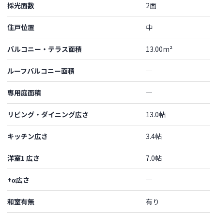
採光面数
2面
住戸位置
中
バルコニー・テラス面積
13.00m²
ルーフバルコニー面積
―
専用庭面積
―
リビング・ダイニング広さ
13.0帖
キッチン広さ
3.4帖
洋室1 広さ
7.0帖
+α広さ
―
和室有無
有り