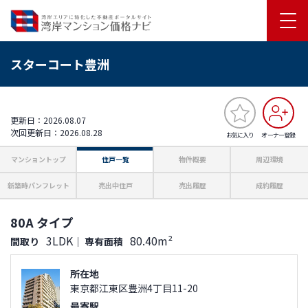
スターコート豊洲
更新日：2026.08.07
次回更新日：2026.08.28
お気に入り
オーナー登録
マンショントップ
住戸一覧
物件概要
周辺環境
新築時パンフレット
売出中住戸
売出履歴
成約履歴
80A タイプ
3LDK
80.40m²
間取り
｜
専有面積
所在地
東京都江東区豊洲4丁目11-20
最寄駅