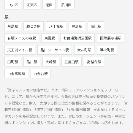
中央区
江東区
港区
品川区
駅
月島駅
勝どき駅
八丁堀駅
豊洲駅
辰巳駅
有明テニスの森駅
東雲駅
お台場海浜公園駅
国際展示場駅
天王洲アイル駅
品川シーサイド駅
大井町駅
浜松町駅
田町駅
品川駅
大崎駅
五反田駅
高輪台駅
白金高輪駅
白金台駅
「湾岸マンション価格ナビ」では、湾岸エリアのマンションをフリーワー
ド、エリア、駅から検索できます。会員の方は売出履歴や新築時のパンフレ
ット閲覧など、購入・売却する際に役立つ情報を調べることができます。「新
着売却物件情報」「値下げ物件情報」「成約事例情報」をお届けするメール
マガジンを毎週配信しています。また、専任のエージェントが新築・中古に
問わずマンションに購入・売却に関するさまざまなご相談にお応えします。