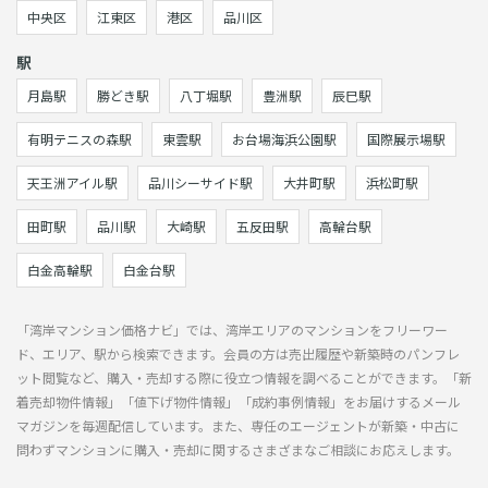
中央区
江東区
港区
品川区
駅
月島駅
勝どき駅
八丁堀駅
豊洲駅
辰巳駅
有明テニスの森駅
東雲駅
お台場海浜公園駅
国際展示場駅
天王洲アイル駅
品川シーサイド駅
大井町駅
浜松町駅
田町駅
品川駅
大崎駅
五反田駅
高輪台駅
白金高輪駅
白金台駅
「湾岸マンション価格ナビ」では、湾岸エリアのマンションをフリーワー
ド、エリア、駅から検索できます。会員の方は売出履歴や新築時のパンフレ
ット閲覧など、購入・売却する際に役立つ情報を調べることができます。「新
着売却物件情報」「値下げ物件情報」「成約事例情報」をお届けするメール
マガジンを毎週配信しています。また、専任のエージェントが新築・中古に
問わずマンションに購入・売却に関するさまざまなご相談にお応えします。