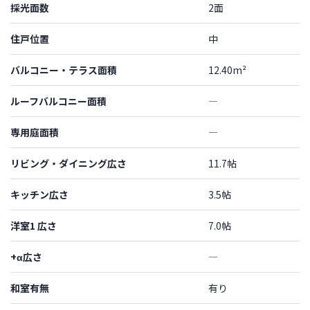
採光面数
2面
住戸位置
中
バルコニー・テラス面積
12.40m²
ルーフバルコニー面積
―
専用庭面積
―
リビング・ダイニング広さ
11.7帖
キッチン広さ
3.5帖
洋室1 広さ
7.0帖
+α広さ
―
和室有無
有り