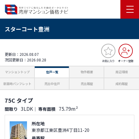
スターコート豊洲
更新日：2026.08.07
次回更新日：2026.08.28
お気に入り
オーナー登録
マンショントップ
住戸一覧
物件概要
周辺環境
新築時パンフレット
売出中住戸
売出履歴
成約履歴
75C タイプ
3LDK
75.79m²
間取り
｜
専有面積
所在地
東京都江東区豊洲4丁目11-20
最寄駅