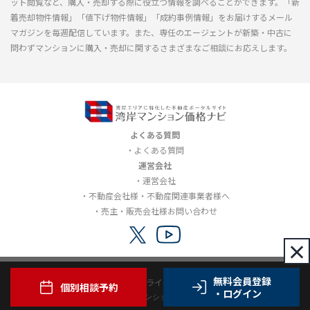
ット閲覧など、購入・売却する際に役立つ情報を調べることができます。「新
着売却物件情報」「値下げ物件情報」「成約事例情報」をお届けするメール
マガジンを毎週配信しています。また、専任のエージェントが新築・中古に
問わずマンションに購入・売却に関するさまざまなご相談にお応えします。
よくある質問
よくある質問
運営会社
運営会社
不動産会社様・不動産関連事業者様へ
売主・販売会社様お問い合わせ
×
無料会員登録
利用規約
プライバシーポリシー
個別相談予約
・ログイン
Copyright© 2012-2026 湾岸マンション価格ナビ all rights reserved.