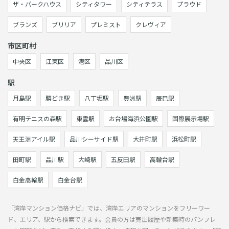
ザ・パークハウス
シティタワー
シティテラス
プラウド
ブランズ
ブリリア
プレミスト
クレヴィア
市区町村
中央区
江東区
港区
品川区
駅
月島駅
勝どき駅
八丁堀駅
豊洲駅
辰巳駅
有明テニスの森駅
東雲駅
お台場海浜公園駅
国際展示場駅
天王洲アイル駅
品川シーサイド駅
大井町駅
浜松町駅
田町駅
品川駅
大崎駅
五反田駅
高輪台駅
白金高輪駅
白金台駅
「湾岸マンション価格ナビ」では、湾岸エリアのマンションをフリーワー
ド、エリア、駅から検索できます。会員の方は売出履歴や新築時のパンフレ