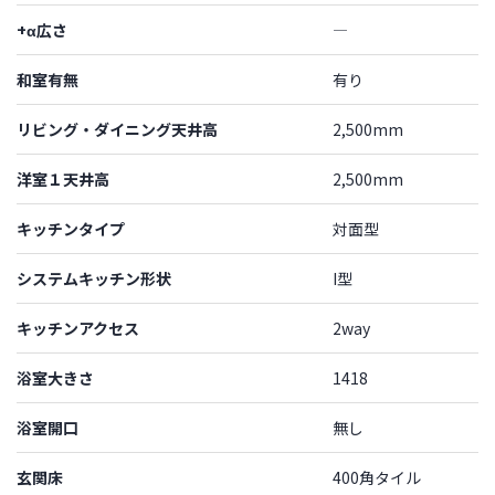
+α広さ
―
和室有無
有り
リビング・ダイニング天井高
2,500mm
洋室１天井高
2,500mm
キッチンタイプ
対面型
システムキッチン形状
I型
キッチンアクセス
2way
浴室大きさ
1418
浴室開口
無し
玄関床
400角タイル