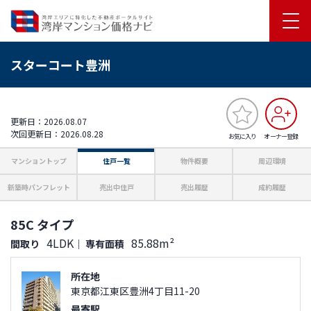
スターコート豊洲
更新日：2026.08.07
次回更新日：2026.08.28
お気に入り
オーナー登録
マンショントップ
住戸一覧
物件概要
周辺環境
新築時パンフレット
売出中住戸
売出履歴
成約履歴
85C タイプ
4LDK
85.88m²
間取り
｜
専有面積
所在地
東京都江東区豊洲4丁目11-20
最寄駅