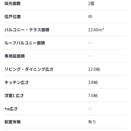
採光面数
2面
住戸位置
中
バルコニー・テラス面積
12.60m²
ルーフバルコニー面積
―
専用庭面積
―
リビング・ダイニング広さ
12.0帖
キッチン広さ
3.8帖
洋室1 広さ
7.0帖
+α広さ
―
和室有無
有り