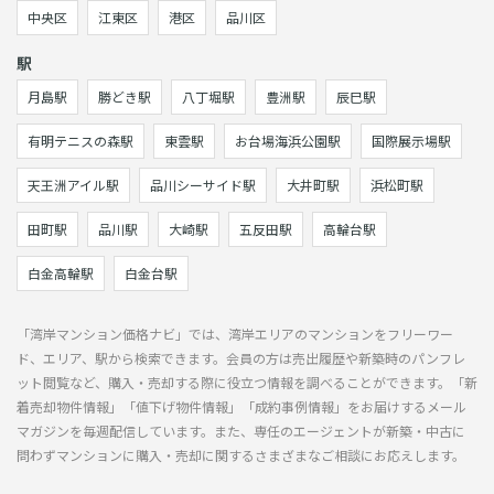
中央区
江東区
港区
品川区
駅
月島駅
勝どき駅
八丁堀駅
豊洲駅
辰巳駅
有明テニスの森駅
東雲駅
お台場海浜公園駅
国際展示場駅
天王洲アイル駅
品川シーサイド駅
大井町駅
浜松町駅
田町駅
品川駅
大崎駅
五反田駅
高輪台駅
白金高輪駅
白金台駅
「湾岸マンション価格ナビ」では、湾岸エリアのマンションをフリーワー
ド、エリア、駅から検索できます。会員の方は売出履歴や新築時のパンフレ
ット閲覧など、購入・売却する際に役立つ情報を調べることができます。「新
着売却物件情報」「値下げ物件情報」「成約事例情報」をお届けするメール
マガジンを毎週配信しています。また、専任のエージェントが新築・中古に
問わずマンションに購入・売却に関するさまざまなご相談にお応えします。