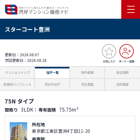
スターコート豊洲
更新日：2026.08.07
次回更新日：2026.08.28
お気に入り
オーナー登録
マンショントップ
住戸一覧
物件概要
周辺環境
新築時パンフレット
売出中住戸
売出履歴
成約履歴
75N タイプ
3LDK
75.75m²
間取り
｜
専有面積
所在地
東京都江東区豊洲4丁目11-20
最寄駅