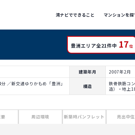
湾ナビでできること
マンションを探
17
豊洲エリア全21件中
位
建築年月
2007年2月
4分 ／新交通ゆりかもめ「豊洲」
鉄骨鉄筋コ
構造
造）・地上1
概要
周辺環境
新築時パンフレット
売出中住