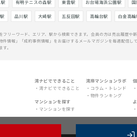
巳駅
有明テニスの森駅
東雲駅
お台場海浜公園駅
国
駅
品川駅
大崎駅
五反田駅
高輪台駅
白金高輪
をフリーワード、エリア、駅から検索できます。会員の方は売出履歴や
物件情報」「成約事例情報」をお届けするメールマガジンを毎週配信し
ます。
湾ナビでできること
湾岸マンションラボ
湾ナビでできること
コラム・トレンド
物件ランキング
マンションを探す
マンションを探す