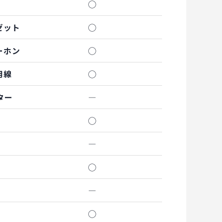
◯
ゼット
◯
ーホン
◯
用線
◯
ター
―
◯
―
◯
―
◯