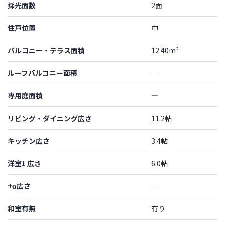
採光面数
2面
住戸位置
中
バルコニー・テラス面積
12.40m²
ルーフバルコニー面積
―
専用庭面積
―
リビング・ダイニング広さ
11.2帖
キッチン広さ
3.4帖
洋室1 広さ
6.0帖
+α広さ
―
和室有無
有り