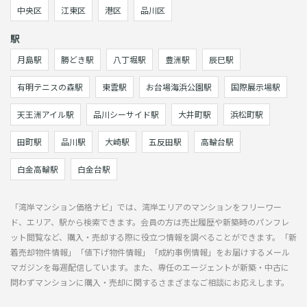
中央区
江東区
港区
品川区
駅
月島駅
勝どき駅
八丁堀駅
豊洲駅
辰巳駅
有明テニスの森駅
東雲駅
お台場海浜公園駅
国際展示場駅
天王洲アイル駅
品川シーサイド駅
大井町駅
浜松町駅
田町駅
品川駅
大崎駅
五反田駅
高輪台駅
白金高輪駅
白金台駅
「湾岸マンション価格ナビ」では、湾岸エリアのマンションをフリーワー
ド、エリア、駅から検索できます。会員の方は売出履歴や新築時のパンフレ
ット閲覧など、購入・売却する際に役立つ情報を調べることができます。「新
着売却物件情報」「値下げ物件情報」「成約事例情報」をお届けするメール
マガジンを毎週配信しています。また、専任のエージェントが新築・中古に
問わずマンションに購入・売却に関するさまざまなご相談にお応えします。