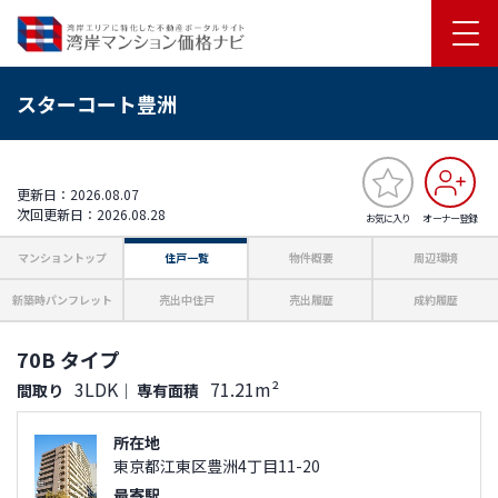
スターコート豊洲
更新日：2026.08.07
次回更新日：2026.08.28
お気に入り
オーナー登録
マンショントップ
住戸一覧
物件概要
周辺環境
新築時パンフレット
売出中住戸
売出履歴
成約履歴
70B タイプ
3LDK
71.21m²
間取り
｜
専有面積
所在地
東京都江東区豊洲4丁目11-20
最寄駅