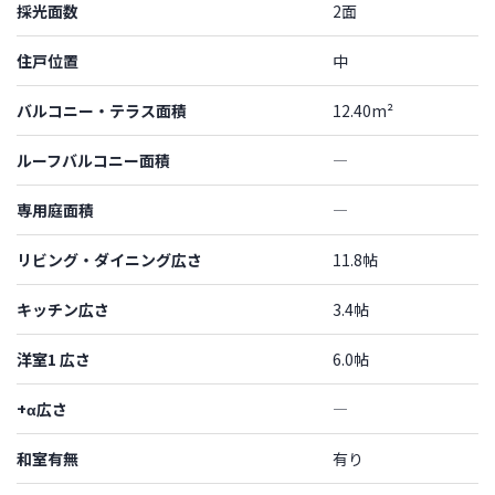
採光面数
2面
住戸位置
中
バルコニー・テラス面積
12.40m²
ルーフバルコニー面積
―
専用庭面積
―
リビング・ダイニング広さ
11.8帖
キッチン広さ
3.4帖
洋室1 広さ
6.0帖
+α広さ
―
和室有無
有り