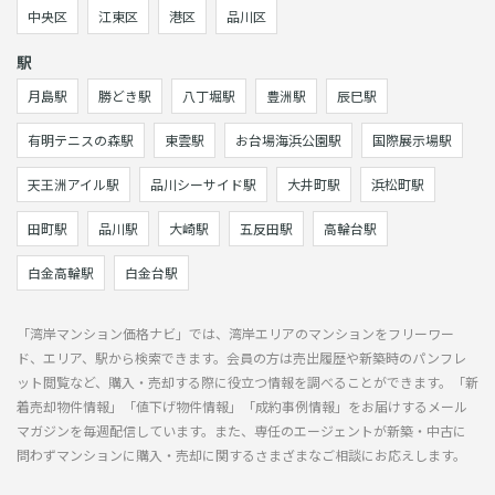
中央区
江東区
港区
品川区
駅
月島駅
勝どき駅
八丁堀駅
豊洲駅
辰巳駅
有明テニスの森駅
東雲駅
お台場海浜公園駅
国際展示場駅
天王洲アイル駅
品川シーサイド駅
大井町駅
浜松町駅
田町駅
品川駅
大崎駅
五反田駅
高輪台駅
白金高輪駅
白金台駅
「湾岸マンション価格ナビ」では、湾岸エリアのマンションをフリーワー
ド、エリア、駅から検索できます。会員の方は売出履歴や新築時のパンフレ
ット閲覧など、購入・売却する際に役立つ情報を調べることができます。「新
着売却物件情報」「値下げ物件情報」「成約事例情報」をお届けするメール
マガジンを毎週配信しています。また、専任のエージェントが新築・中古に
問わずマンションに購入・売却に関するさまざまなご相談にお応えします。