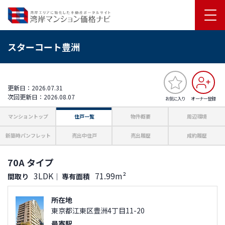
スターコート豊洲
更新日：2026.07.31
次回更新日：2026.08.07
お気に入り
オーナー登録
マンショントップ
住戸一覧
物件概要
周辺環境
新築時パンフレット
売出中住戸
売出履歴
成約履歴
70A タイプ
3LDK
71.99m²
間取り
｜
専有面積
所在地
東京都江東区豊洲4丁目11-20
最寄駅