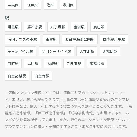
中央区
江東区
港区
品川区
駅
月島駅
勝どき駅
八丁堀駅
豊洲駅
辰巳駅
有明テニスの森駅
東雲駅
お台場海浜公園駅
国際展示場駅
天王洲アイル駅
品川シーサイド駅
大井町駅
浜松町駅
田町駅
品川駅
大崎駅
五反田駅
高輪台駅
白金高輪駅
白金台駅
「湾岸マンション価格ナビ」では、湾岸エリアのマンションをフリーワー
ド、エリア、駅から検索できます。会員の方は売出履歴や新築時のパンフレ
ット閲覧など、購入・売却する際に役立つ情報を調べることができます。「新
着売却物件情報」「値下げ物件情報」「成約事例情報」をお届けするメール
マガジンを毎週配信しています。また、専任のエージェントが新築・中古に
問わずマンションに購入・売却に関するさまざまなご相談にお応えします。