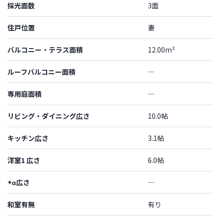
採光面数
3面
住戸位置
妻
バルコニー・テラス面積
12.00m²
ルーフバルコニー面積
―
専用庭面積
―
リビング・ダイニング広さ
10.0帖
キッチン広さ
3.1帖
洋室1 広さ
6.0帖
+α広さ
―
和室有無
有り