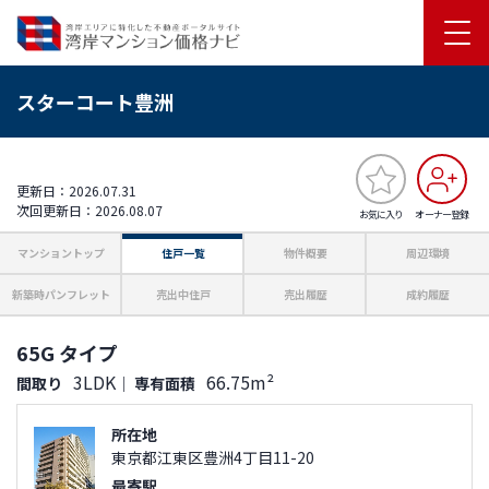
スターコート豊洲
更新日：2026.07.31
次回更新日：2026.08.07
お気に入り
オーナー登録
マンショントップ
住戸一覧
物件概要
周辺環境
新築時パンフレット
売出中住戸
売出履歴
成約履歴
65G タイプ
3LDK
66.75m²
間取り
｜
専有面積
所在地
東京都江東区豊洲4丁目11-20
最寄駅