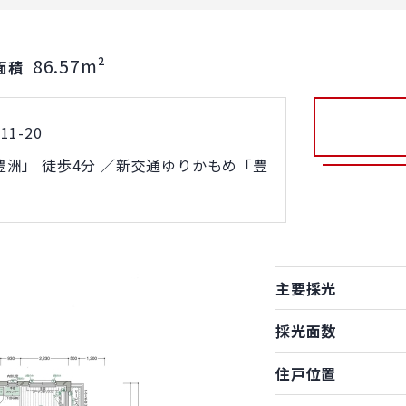
86.57m²
面積
1-20
洲」 徒歩4分 ／新交通ゆりかもめ「豊
主要採光
採光面数
住戸位置