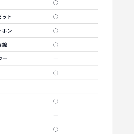
◯
ゼット
◯
ーホン
◯
用線
◯
ター
―
◯
―
◯
―
◯