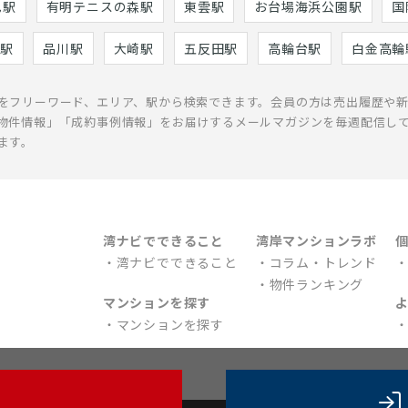
巳駅
有明テニスの森駅
東雲駅
お台場海浜公園駅
国
駅
品川駅
大崎駅
五反田駅
高輪台駅
白金高輪
をフリーワード、エリア、駅から検索できます。会員の方は売出履歴や
物件情報」「成約事例情報」をお届けするメールマガジンを毎週配信し
ます。
湾ナビでできること
湾岸マンションラボ
湾ナビでできること
コラム・トレンド
物件ランキング
マンションを探す
マンションを探す