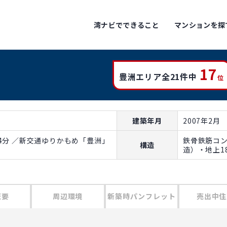
湾ナビでできること
マンションを探
17
豊洲エリア全21件中
位
建築年月
2007年2月
4分 ／新交通ゆりかもめ「豊洲」
鉄骨鉄筋コ
構造
造）・地上1
概要
周辺環境
新築時パンフレット
売出中住