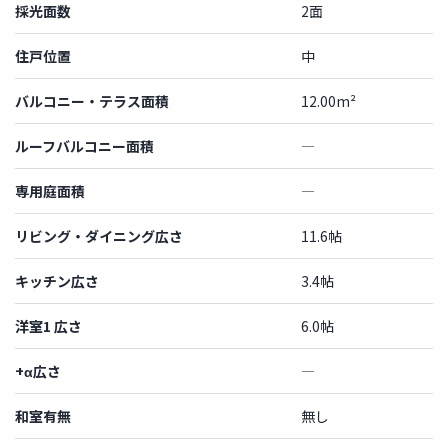
採光面数
2面
住戸位置
中
バルコニー・テラス面積
12.00m²
ルーフバルコニー面積
―
専用庭面積
―
リビング・ダイニング広さ
11.6帖
キッチン広さ
3.4帖
洋室1 広さ
6.0帖
+α広さ
―
和室有無
無し