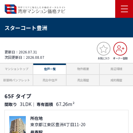
スターコート豊洲
更新日：2026.07.31
次回更新日：2026.08.07
お気に入り
オーナー登録
マンショントップ
住戸一覧
物件概要
周辺環境
新築時パンフレット
売出中住戸
売出履歴
成約履歴
65F タイプ
3LDK
67.26m²
間取り
｜
専有面積
所在地
東京都江東区豊洲4丁目11-20
最寄駅