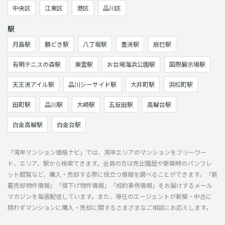
中央区
江東区
港区
品川区
駅
月島駅
勝どき駅
八丁堀駅
豊洲駅
辰巳駅
有明テニスの森駅
東雲駅
お台場海浜公園駅
国際展示場駅
天王洲アイル駅
品川シーサイド駅
大井町駅
浜松町駅
田町駅
品川駅
大崎駅
五反田駅
高輪台駅
白金高輪駅
白金台駅
「湾岸マンション価格ナビ」では、湾岸エリアのマンションをフリーワー
ド、エリア、駅から検索できます。会員の方は売出履歴や新築時のパンフレ
ット閲覧など、購入・売却する際に役立つ情報を調べることができます。「新
着売却物件情報」「値下げ物件情報」「成約事例情報」をお届けするメール
マガジンを毎週配信しています。また、専任のエージェントが新築・中古に
問わずマンションに購入・売却に関するさまざまなご相談にお応えします。