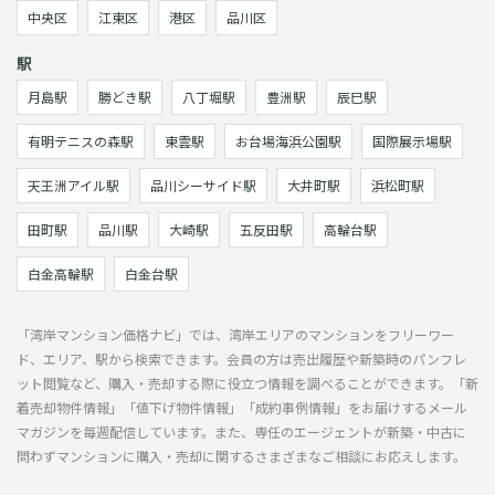
中央区
江東区
港区
品川区
駅
月島駅
勝どき駅
八丁堀駅
豊洲駅
辰巳駅
有明テニスの森駅
東雲駅
お台場海浜公園駅
国際展示場駅
天王洲アイル駅
品川シーサイド駅
大井町駅
浜松町駅
田町駅
品川駅
大崎駅
五反田駅
高輪台駅
白金高輪駅
白金台駅
「湾岸マンション価格ナビ」では、湾岸エリアのマンションをフリーワー
ド、エリア、駅から検索できます。会員の方は売出履歴や新築時のパンフレ
ット閲覧など、購入・売却する際に役立つ情報を調べることができます。「新
着売却物件情報」「値下げ物件情報」「成約事例情報」をお届けするメール
マガジンを毎週配信しています。また、専任のエージェントが新築・中古に
問わずマンションに購入・売却に関するさまざまなご相談にお応えします。