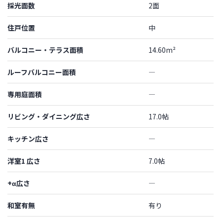
採光面数
2面
住戸位置
中
バルコニー・テラス面積
14.60m²
ルーフバルコニー面積
―
専用庭面積
―
リビング・ダイニング広さ
17.0帖
キッチン広さ
―
洋室1 広さ
7.0帖
+α広さ
―
和室有無
有り