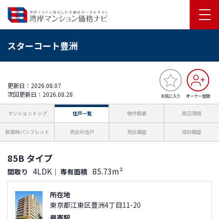
スターコート豊洲
更新日：2026.08.07
次回更新日：2026.08.28
お気に入り
オーナー登録
マンショントップ
住戸一覧
物件概要
周辺環境
新築時パンフレット
売出中住戸
売出履歴
成約履歴
85B タイプ
4LDK
85.73m²
間取り
｜
専有面積
所在地
東京都江東区豊洲4丁目11-20
最寄駅