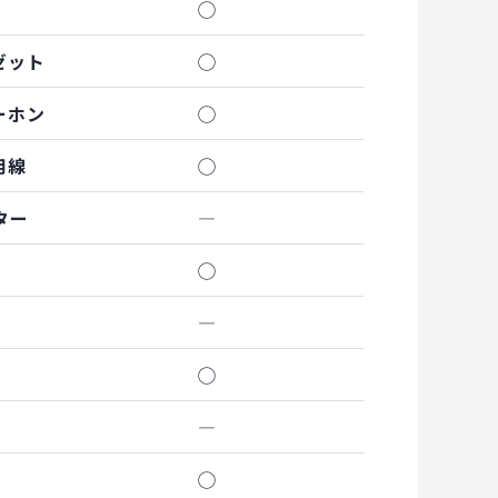
◯
ゼット
◯
ーホン
◯
用線
◯
ター
―
◯
―
◯
―
◯