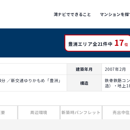
湾ナビでできること
マンションを探
17
豊洲エリア全21件中
位
建築年月
2007年2月
4分 ／新交通ゆりかもめ「豊洲」
鉄骨鉄筋コ
構造
造）・地上1
概要
周辺環境
新築時パンフレット
売出中住