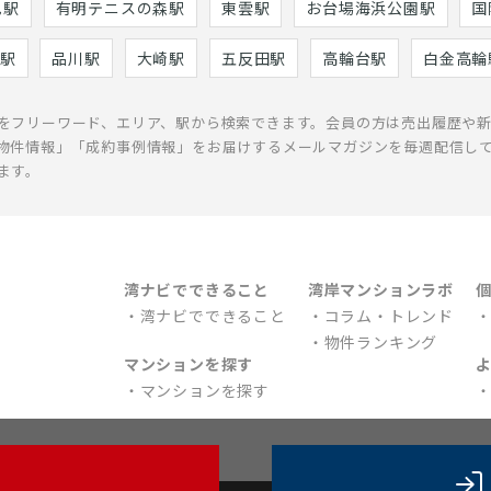
巳駅
有明テニスの森駅
東雲駅
お台場海浜公園駅
国
駅
品川駅
大崎駅
五反田駅
高輪台駅
白金高輪
をフリーワード、エリア、駅から検索できます。会員の方は売出履歴や
物件情報」「成約事例情報」をお届けするメールマガジンを毎週配信し
ます。
湾ナビでできること
湾岸マンションラボ
湾ナビでできること
コラム・トレンド
物件ランキング
マンションを探す
マンションを探す