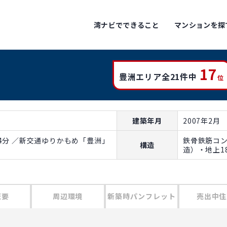
湾ナビでできること
マンションを探
17
豊洲エリア全21件中
位
建築年月
2007年2月
4分 ／新交通ゆりかもめ「豊洲」
鉄骨鉄筋コ
構造
造）・地上1
概要
周辺環境
新築時パンフレット
売出中住