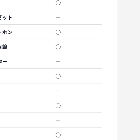
◯
ゼット
―
ーホン
◯
用線
◯
ター
―
◯
―
◯
―
◯