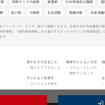
巳駅
有明テニスの森駅
東雲駅
お台場海浜公園駅
国
駅
品川駅
大崎駅
五反田駅
高輪台駅
白金高輪
をフリーワード、エリア、駅から検索できます。会員の方は売出履歴や
物件情報」「成約事例情報」をお届けするメールマガジンを毎週配信し
ます。
湾ナビでできること
湾岸マンションラボ
湾ナビでできること
コラム・トレンド
物件ランキング
マンションを探す
マンションを探す