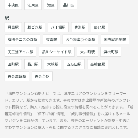
中央区
江東区
港区
品川区
駅
月島駅
勝どき駅
八丁堀駅
豊洲駅
辰巳駅
有明テニスの森駅
東雲駅
お台場海浜公園駅
国際展示場駅
天王洲アイル駅
品川シーサイド駅
大井町駅
浜松町駅
田町駅
品川駅
大崎駅
五反田駅
高輪台駅
白金高輪駅
白金台駅
「湾岸マンション価格ナビ」では、湾岸エリアのマンションをフリーワー
ド、エリア、駅から検索できます。会員の方は売出履歴や新築時のパンフレ
ット閲覧など、購入・売却する際に役立つ情報を調べることができます。「新
着売却物件情報」「値下げ物件情報」「成約事例情報」をお届けするメール
マガジンを毎週配信しています。また、専任のエージェントが新築・中古に
問わずマンションに購入・売却に関するさまざまなご相談にお応えします。