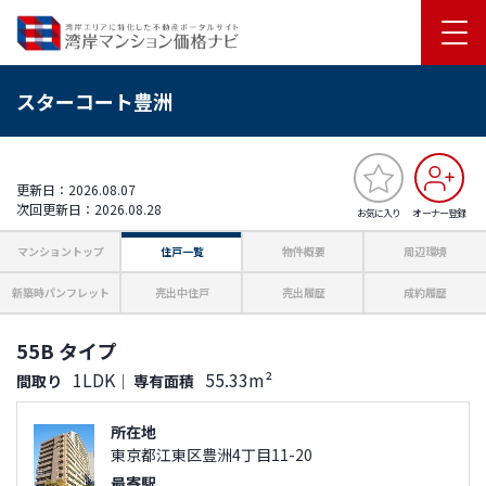
スターコート豊洲
更新日：2026.08.07
次回更新日：2026.08.28
お気に入り
オーナー登録
マンショントップ
住戸一覧
物件概要
周辺環境
新築時パンフレット
売出中住戸
売出履歴
成約履歴
55B タイプ
1LDK
55.33m²
間取り
｜
専有面積
所在地
東京都江東区豊洲4丁目11-20
最寄駅