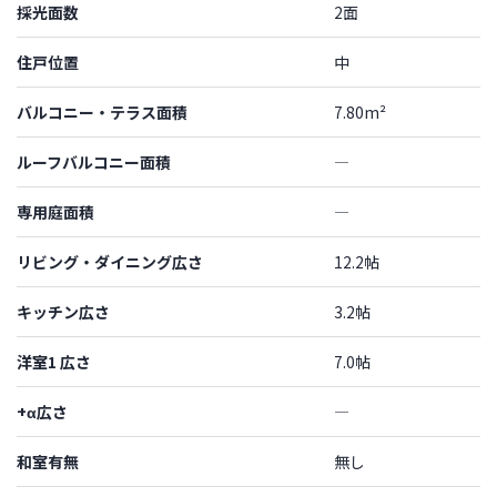
採光面数
2面
住戸位置
中
バルコニー・テラス面積
7.80m²
ルーフバルコニー面積
―
専用庭面積
―
リビング・ダイニング広さ
12.2帖
キッチン広さ
3.2帖
洋室1 広さ
7.0帖
+α広さ
―
和室有無
無し