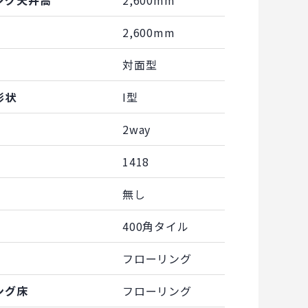
ング天井高
2,600mm
2,600mm
対面型
形状
I型
2way
1418
無し
400角タイル
フローリング
ング床
フローリング