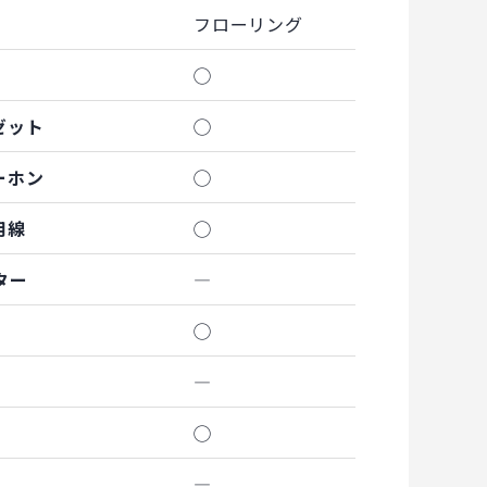
フローリング
◯
ゼット
◯
ーホン
◯
用線
◯
ター
―
◯
―
◯
―