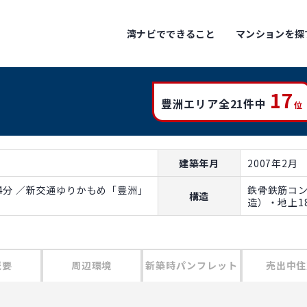
湾ナビでできること
マンションを探
17
豊洲エリア全21件中
位
建築年月
2007年2月
4分 ／新交通ゆりかもめ「豊洲」
鉄骨鉄筋コ
構造
造）・地上1
概要
周辺環境
新築時パンフレット
売出中住