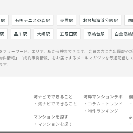
巳駅
有明テニスの森駅
東雲駅
お台場海浜公園駅
国
駅
品川駅
大崎駅
五反田駅
高輪台駅
白金高輪
をフリーワード、エリア、駅から検索できます。会員の方は売出履歴や
物件情報」「成約事例情報」をお届けするメールマガジンを毎週配信し
ます。
湾ナビでできること
湾岸マンションラボ
湾ナビでできること
コラム・トレンド
物件ランキング
マンションを探す
マンションを探す